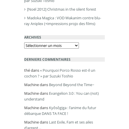
par Suzuki Toshio
[Noël 2012] Christmas in the silent forest
Madoka Magica : VOD Wakanim contre blu-
ray Aniplex (+impressions projo des films)
ARCHIVES
Archives
DERNIERS COMMENTAIRES
thé
dans
« Pourquoi Porco Rosso est-il un
cochon ? » par Suzuki Toshio
Machine
dans
Beyond Beyond the Time~
Machine
dans
Evangelion 3.0 : You can (not)
understand
Machine
dans
Kyôsôgiga : l’anime du futur
débarque DANS TA FACE !
Machine
dans
Last Exile, Fam et ses ailes
d’argent…