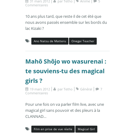
31 mars 2012
par
Tetho
Anime
5
Commentaires
10 ans plus tard, que reste il de cet été que
nous avons passés ensemble sur les bords du
lac Kizaki ?
Ano Natsu de Matteru
Onegai Teacher
Mahô Shôjo wo wasurenai :
te souviens-tu des magical
girls ?
19 mars 2012
par
Tetho
Général
7
Commentaires
Pour une fois on va parler film live, avec une
magical girl sans pouvoir et des pleurs à la
CLANNAD…
Film en prise de vue réelle
Magical Girl