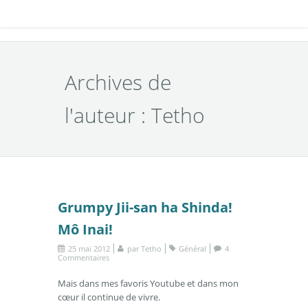
Archives de
l'auteur : Tetho
Grumpy Jii-san ha Shinda!
Mô Inai!
25 mai 2012
par
Tetho
Général
4
Commentaires
Mais dans mes favoris Youtube et dans mon
cœur il continue de vivre.