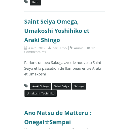
Rant
Saint Seiya Omega,
Umakoshi Yoshihiko et
Araki Shingo
4 avril 2012
par
Tetho
Anime
12
Commentaires
Parlons un peu Sakuga avec le nouveau Saint
Seiya et la passation de flambeau entre Araki
et Umakoshi
Araki Shingo
Saint Seiya
Sakuga
Umakoshi Yoshihiko
Ano Natsu de Matteru :
Onegai☆Sempai