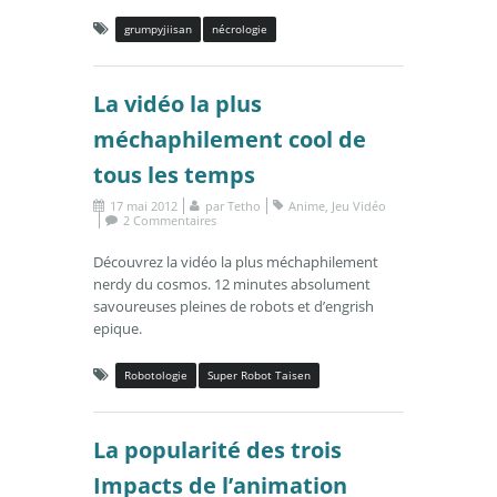
grumpyjiisan
nécrologie
La vidéo la plus
méchaphilement cool de
tous les temps
17 mai 2012
par
Tetho
Anime
,
Jeu Vidéo
2 Commentaires
Découvrez la vidéo la plus méchaphilement
nerdy du cosmos. 12 minutes absolument
savoureuses pleines de robots et d’engrish
epique.
Robotologie
Super Robot Taisen
La popularité des trois
Impacts de l’animation