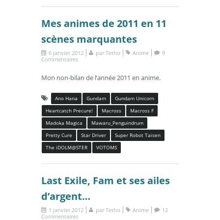
Mes animes de 2011 en 11
scènes marquantes
6 janvier 2012
par
Tetho
Anime
9
Commentaires
Mon non-bilan de l’année 2011 en anime.
Ano Hana
Gundam
Gundam Unicorn
Heartcatch Precure!
Macross
Macross F
Madoka Magica
Mawaru_Penguindrum
Pretty Cure
Star Driver
Super Robot Taisen
The iDOLM@STER
VOTOMS
Last Exile, Fam et ses ailes
d’argent…
1 janvier 2012
par
Tetho
Anime
12
Commentaires