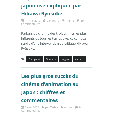
japonaise expliquée par
Hikawa Ryûsuke
11 mai 2012
par
Tetho
Anime
19
Commentaires
Parlons du charme des trois animes les plus
influents de tous les temps avec ce compte-
rendu d’une intervention du critique Hikawa
Ryûsuke.
Evangelion
Gundam
mag.net
Yamato
Les plus gros succès du
cinéma d’animation au
Japon : chiffres et
commentaires
6 mai 2012
par
Tetho
Anime
8
Commentaires