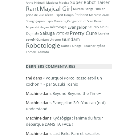
Super Robot Taisen
Anno Hideaki
Madoka Magica
Rant
Magical Girl
Murata Range
Film en
Patlabor
prise de vue réelle
Esprit Doujin
Macross
Araki
Shingo
Japan Expo
Mawaru_Penguindrum
Star Driver
Evangelion
nécrologie
Studio Ghibli
Miyazaki Hayao
Pretty Cure
Sakuga
Dôjinshi
Eureka
VOTOMS
Gundam
seveN
Gundam Unicorn
Robotologie
Gainax
Onegai Teacher
Kyôda
Tomoki
Yamato
DERNIERS COMMENTAIRES
thé
dans
« Pourquoi Porco Rosso est-il un
cochon ? » par Suzuki Toshio
Machine
dans
Beyond Beyond the Time~
Machine
dans
Evangelion 3.0 : You can (not)
understand
Machine
dans
Kyôsôgiga : l’anime du futur
débarque DANS TA FACE !
Machine
dans
Last Exile, Fam et ses ailes