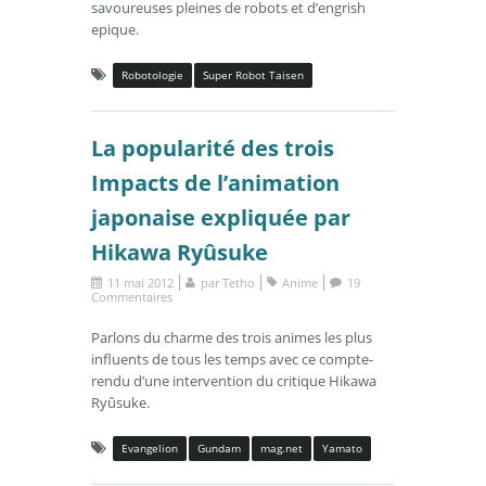
savoureuses pleines de robots et d’engrish
epique.
Robotologie
Super Robot Taisen
La popularité des trois
Impacts de l’animation
japonaise expliquée par
Hikawa Ryûsuke
11 mai 2012
par
Tetho
Anime
19
Commentaires
Parlons du charme des trois animes les plus
influents de tous les temps avec ce compte-
rendu d’une intervention du critique Hikawa
Ryûsuke.
Evangelion
Gundam
mag.net
Yamato