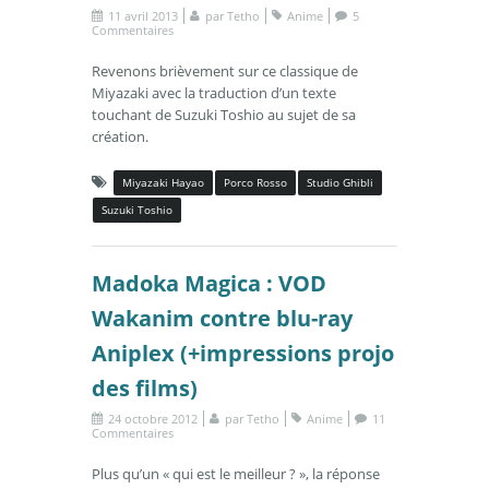
11 avril 2013
par
Tetho
Anime
5
Commentaires
Revenons brièvement sur ce classique de
Miyazaki avec la traduction d’un texte
touchant de Suzuki Toshio au sujet de sa
création.
Miyazaki Hayao
Porco Rosso
Studio Ghibli
Suzuki Toshio
Madoka Magica : VOD
Wakanim contre blu-ray
Aniplex (+impressions projo
des films)
24 octobre 2012
par
Tetho
Anime
11
Commentaires
Plus qu’un « qui est le meilleur ? », la réponse