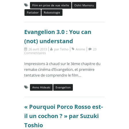
Film en prise de vue réelle
Oshii Mamoru
Patlabor
Robotologie
Evangelion 3.0 : You can
(not) understand
26 avril 2013
par
Tetho
Anime
23
Commentaires
Impressions à chaud sur le 3ème chapitre du
remake cinéma d’Evangelion, et première
tentative de comprendre le film…
Anno Hideaki
Evangelion
« Pourquoi Porco Rosso est-
il un cochon ? » par Suzuki
Toshio