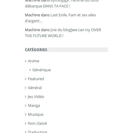
Machine
dans
Kyôsôgiga : l’anime du futur
débarque DANS TA FACE !
Machine
dans
Last Exile, Fam et ses ailes
d’argent…
Machine
dans
[vie du blog]we can try OVER
THE FUTURE WORLD !
CATÉGORIES
Anime
Générique
Featured
Général
Jeu Vidéo
Manga
Musique
Non classé
Traduction