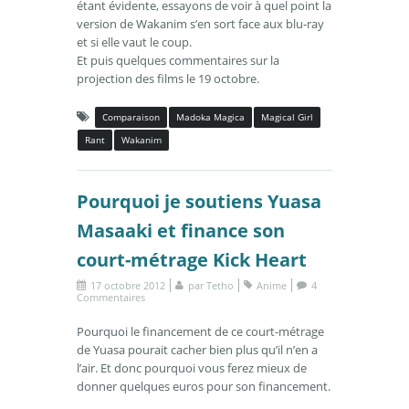
étant évidente, essayons de voir à quel point la
version de Wakanim s’en sort face aux blu-ray
et si elle vaut le coup.
Et puis quelques commentaires sur la
projection des films le 19 octobre.
Comparaison
Madoka Magica
Magical Girl
Rant
Wakanim
Pourquoi je soutiens Yuasa
Masaaki et finance son
court-métrage Kick Heart
17 octobre 2012
par
Tetho
Anime
4
Commentaires
Pourquoi le financement de ce court-métrage
de Yuasa pourait cacher bien plus qu’il n’en a
l’air. Et donc pourquoi vous ferez mieux de
donner quelques euros pour son financement.