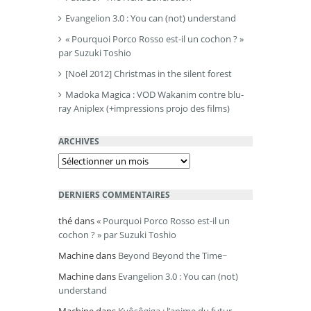
Evangelion 3.0 : You can (not) understand
« Pourquoi Porco Rosso est-il un cochon ? »
par Suzuki Toshio
[Noël 2012] Christmas in the silent forest
Madoka Magica : VOD Wakanim contre blu-
ray Aniplex (+impressions projo des films)
ARCHIVES
Archives
DERNIERS COMMENTAIRES
thé
dans
« Pourquoi Porco Rosso est-il un
cochon ? » par Suzuki Toshio
Machine
dans
Beyond Beyond the Time~
Machine
dans
Evangelion 3.0 : You can (not)
understand