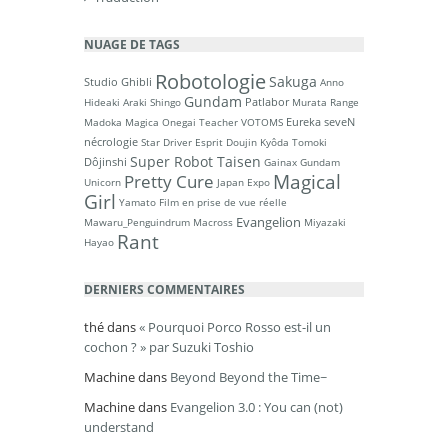
NUAGE DE TAGS
Robotologie
Sakuga
Studio Ghibli
Anno
Gundam
Patlabor
Hideaki
Araki Shingo
Murata Range
Eureka seveN
Madoka Magica
Onegai Teacher
VOTOMS
nécrologie
Star Driver
Esprit Doujin
Kyôda Tomoki
Super Robot Taisen
Dôjinshi
Gainax
Gundam
Magical
Pretty Cure
Unicorn
Japan Expo
Girl
Yamato
Film en prise de vue réelle
Evangelion
Mawaru_Penguindrum
Macross
Miyazaki
Rant
Hayao
DERNIERS COMMENTAIRES
thé
dans
« Pourquoi Porco Rosso est-il un
cochon ? » par Suzuki Toshio
Machine
dans
Beyond Beyond the Time~
Machine
dans
Evangelion 3.0 : You can (not)
understand