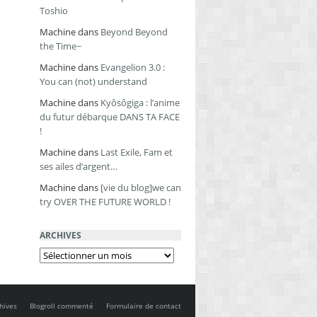
Toshio
Machine
dans
Beyond Beyond
the Time~
Machine
dans
Evangelion 3.0 :
You can (not) understand
Machine
dans
Kyôsôgiga : l’anime
du futur débarque DANS TA FACE
!
Machine
dans
Last Exile, Fam et
ses ailes d’argent…
Machine
dans
[vie du blog]we can
try OVER THE FUTURE WORLD !
ARCHIVES
Archives
hives
Blogroll commenté
Formulaire de contact