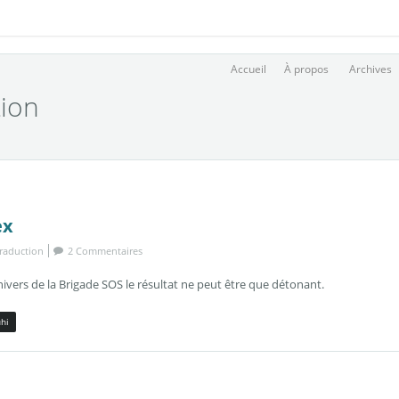
Accueil
À propos
Archives
tion
ex
raduction
2 Commentaires
ivers de la Brigade SOS le résultat ne peut être que détonant.
hi