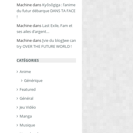
Machine
dans
Kyôsôgiga : l’anime
du futur débarque DANS TA FACE
!
Machine
dans
Last Exile, Fam et
ses ailes d’argent…
Machine
dans
[vie du blog]we can
try OVER THE FUTURE WORLD !
CATÉGORIES
Anime
Générique
Featured
Général
Jeu Vidéo
Manga
Musique