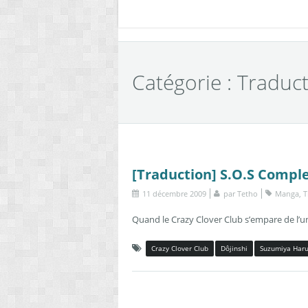
Catégorie : Traduc
[Traduction] S.O.S Compl
11 décembre 2009
par
Tetho
Manga
,
T
Quand le Crazy Clover Club s’empare de l’un
Crazy Clover Club
Dôjinshi
Suzumiya Haru