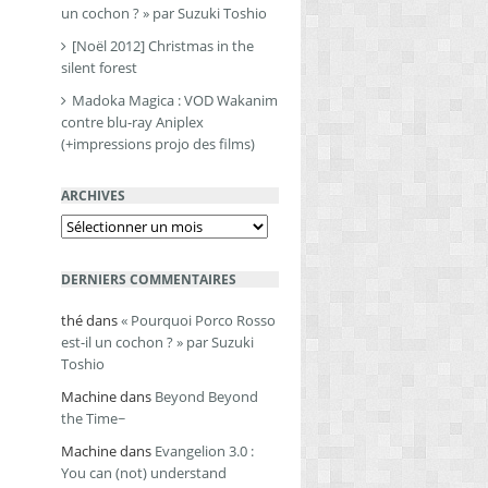
un cochon ? » par Suzuki Toshio
[Noël 2012] Christmas in the
silent forest
Madoka Magica : VOD Wakanim
contre blu-ray Aniplex
(+impressions projo des films)
ARCHIVES
Archives
DERNIERS COMMENTAIRES
thé
dans
« Pourquoi Porco Rosso
est-il un cochon ? » par Suzuki
Toshio
Machine
dans
Beyond Beyond
the Time~
Machine
dans
Evangelion 3.0 :
You can (not) understand