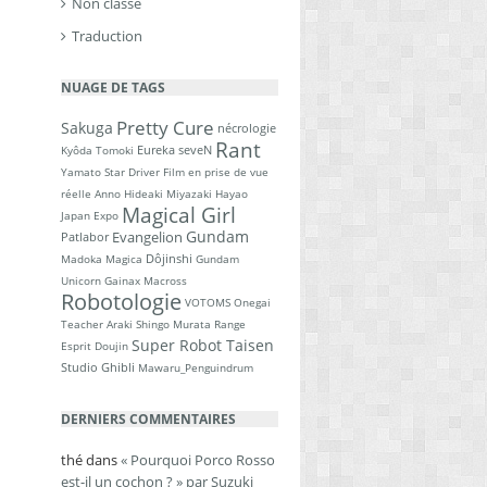
Non classé
Traduction
NUAGE DE TAGS
Pretty Cure
Sakuga
nécrologie
Rant
Eureka seveN
Kyôda Tomoki
Yamato
Star Driver
Film en prise de vue
réelle
Anno Hideaki
Miyazaki Hayao
Magical Girl
Japan Expo
Gundam
Evangelion
Patlabor
Dôjinshi
Madoka Magica
Gundam
Unicorn
Gainax
Macross
Robotologie
VOTOMS
Onegai
Teacher
Araki Shingo
Murata Range
Super Robot Taisen
Esprit Doujin
Studio Ghibli
Mawaru_Penguindrum
DERNIERS COMMENTAIRES
thé
dans
« Pourquoi Porco Rosso
est-il un cochon ? » par Suzuki