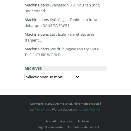
Machine
dans
Evangelion 3.0 : You can (not)
understand
Machine
dans
Kyôsôgiga : l’anime du futur
débarque DANS TA FACE !
Machine
dans
Last Exile, Fam et ses ailes
d’argent…
Machine
dans
[vie du blog]we can try OVER
THE FUTURE WORLD !
ARCHIVES
Archives
Copyright © 2026 Anime-janai. Fièrement propulsé
par
WordPress
. Wortex design par
Iceable Themes
.
Accueil
À propos
Archives
Blogroll commenté
Formulaire de contact