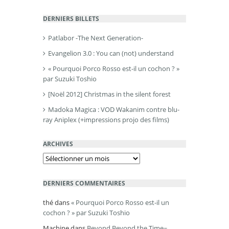
DERNIERS BILLETS
Patlabor -The Next Generation-
Evangelion 3.0 : You can (not) understand
« Pourquoi Porco Rosso est-il un cochon ? »
par Suzuki Toshio
[Noël 2012] Christmas in the silent forest
Madoka Magica : VOD Wakanim contre blu-
ray Aniplex (+impressions projo des films)
ARCHIVES
Archives
DERNIERS COMMENTAIRES
thé
dans
« Pourquoi Porco Rosso est-il un
cochon ? » par Suzuki Toshio
Machine
dans
Beyond Beyond the Time~