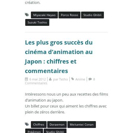
création.
Miyazaki Hayao
Porco Rosso
Studio Ghibli
Suzuki Toshio
Les plus gros succès du
cinéma d’animation au
Japon : chiffres et
commentaires
6 mai 2012
par
Tetho
Anime
8
Commentaires
Intéressons nous un peu aux recettes des films
d’animation au japon.
Un billet pour ceux qui aiment les chiffres avec
plein de zéros derrière.
Chiffres
Doraemon
Meitantei Conan
Pokémon
Studio Ghibli