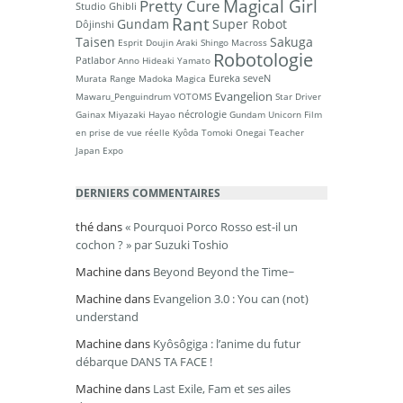
Magical Girl
Pretty Cure
Studio Ghibli
Rant
Gundam
Super Robot
Dôjinshi
Taisen
Sakuga
Esprit Doujin
Araki Shingo
Macross
Robotologie
Patlabor
Anno Hideaki
Yamato
Eureka seveN
Murata Range
Madoka Magica
Evangelion
Mawaru_Penguindrum
VOTOMS
Star Driver
nécrologie
Gainax
Miyazaki Hayao
Gundam Unicorn
Film
en prise de vue réelle
Kyôda Tomoki
Onegai Teacher
Japan Expo
DERNIERS COMMENTAIRES
thé
dans
« Pourquoi Porco Rosso est-il un
cochon ? » par Suzuki Toshio
Machine
dans
Beyond Beyond the Time~
Machine
dans
Evangelion 3.0 : You can (not)
understand
Machine
dans
Kyôsôgiga : l’anime du futur
débarque DANS TA FACE !
Machine
dans
Last Exile, Fam et ses ailes