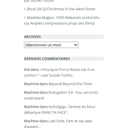
par Suzuki Toshio
[Noël 2012] Christmas in the silent forest
Madoka Magica : VOD Wakanim contre blu-
ray Aniplex (+impressions projo des films)
ARCHIVES
Archives
DERNIERS COMMENTAIRES
thé
dans
« Pourquoi Porco Rosso est-il un
cochon ? » par Suzuki Toshio
Machine
dans
Beyond Beyond the Time~
Machine
dans
Evangelion 3.0 : You can (not)
understand
Machine
dans
Kyôsôgiga : l’anime du futur
débarque DANS TA FACE !
Machine
dans
Last Exile, Fam et ses ailes
d’argent…