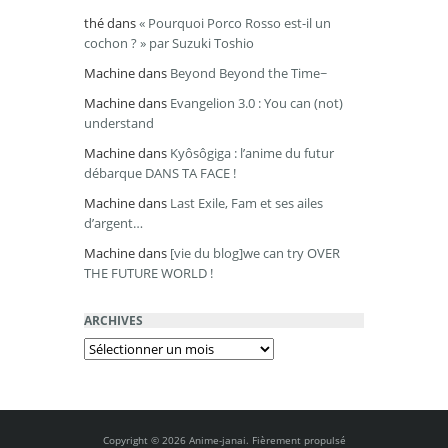
thé
dans
« Pourquoi Porco Rosso est-il un
cochon ? » par Suzuki Toshio
Machine
dans
Beyond Beyond the Time~
Machine
dans
Evangelion 3.0 : You can (not)
understand
Machine
dans
Kyôsôgiga : l’anime du futur
débarque DANS TA FACE !
Machine
dans
Last Exile, Fam et ses ailes
d’argent…
Machine
dans
[vie du blog]we can try OVER
THE FUTURE WORLD !
ARCHIVES
Archives
Copyright © 2026 Anime-janai. Fièrement propulsé