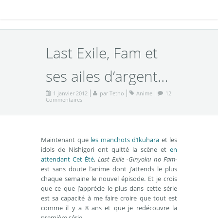
Last Exile, Fam et
ses ailes d’argent…
1 janvier 2012
par
Tetho
Anime
12
Commentaires
Maintenant que
les manchots d’Ikuhara
et les
idols de Nishigori ont quitté la scène et
en
attendant Cet Été
,
Last Exile -Ginyoku no Fam-
est sans doute l’anime dont j’attends le plus
chaque semaine le nouvel épisode. Et je crois
que ce que j’apprécie le plus dans cette série
est sa capacité à me faire croire que tout est
comme il y a 8 ans et que je redécouvre la
première série.