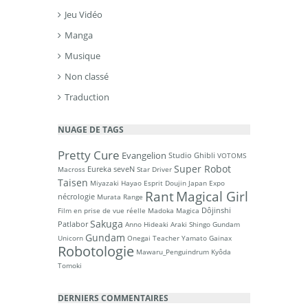
Jeu Vidéo
Manga
Musique
Non classé
Traduction
NUAGE DE TAGS
Pretty Cure
Evangelion
Studio Ghibli
VOTOMS
Super Robot
Eureka seveN
Macross
Star Driver
Taisen
Miyazaki Hayao
Esprit Doujin
Japan Expo
Rant
Magical Girl
nécrologie
Murata Range
Dôjinshi
Film en prise de vue réelle
Madoka Magica
Sakuga
Patlabor
Anno Hideaki
Araki Shingo
Gundam
Gundam
Unicorn
Onegai Teacher
Yamato
Gainax
Robotologie
Mawaru_Penguindrum
Kyôda
Tomoki
DERNIERS COMMENTAIRES