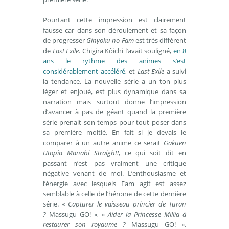
Pourtant cette impression est clairement
fausse car dans son déroulement et sa façon
de progresser
Ginyoku no Fam
est très différent
de
Last Exile
. Chigira Kôichi l’avait souligné,
en 8
ans le rythme des animes s’est
considérablement accéléré
, et
Last Exile
a suivi
la tendance. La nouvelle série a un ton plus
léger et enjoué, est plus dynamique dans sa
narration mais surtout donne l’impression
d’avancer à pas de géant quand la première
série prenait son temps pour tout poser dans
sa première moitié. En fait si je devais le
comparer à un autre anime ce serait
Gakuen
Utopia Manabi Straight!
, ce qui soit dit en
passant n’est pas vraiment une critique
négative venant de moi. L’enthousiasme et
l’énergie avec lesquels Fam agit est assez
semblable à celle de l’héroïne de cette dernière
série. «
Capturer le vaisseau princier de Turan
?
Massugu GO! », «
Aider la Princesse Millia à
restaurer son royaume ?
Massugu GO! »,