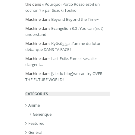
thé
dans
« Pourquoi Porco Rosso est-il un
cochon ? » par Suzuki Toshio
Machine
dans
Beyond Beyond the Time~
Machine
dans
Evangelion 3.0 : You can (not)
understand
Machine
dans
Kyôsôgiga : l’anime du futur
débarque DANS TA FACE !
Machine
dans
Last Exile, Fam et ses ailes
d’argent…
Machine
dans
[vie du blog]we can try OVER
THE FUTURE WORLD !
CATÉGORIES
Anime
Générique
Featured
Général