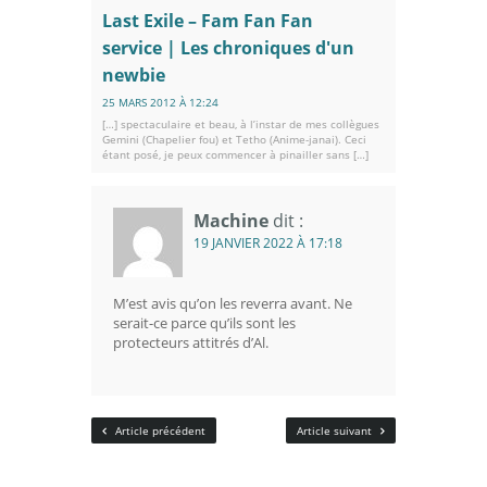
Last Exile – Fam Fan Fan
service | Les chroniques d'un
newbie
25 MARS 2012 À 12:24
[…] spectaculaire et beau, à l’instar de mes collègues
Gemini (Chapelier fou) et Tetho (Anime-janai). Ceci
étant posé, je peux commencer à pinailler sans […]
Machine
dit :
19 JANVIER 2022 À 17:18
M’est avis qu’on les reverra avant. Ne
serait-ce parce qu’ils sont les
protecteurs attitrés d’Al.
Article précédent
Article suivant