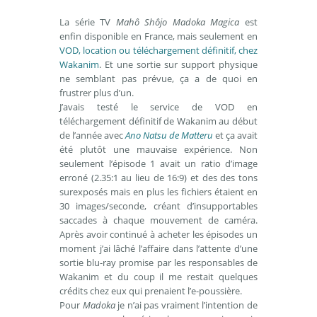
La série TV
Mahô Shôjo Madoka Magica
est
enfin disponible en France, mais seulement en
VOD, location ou téléchargement définitif, chez
Wakanim
. Et une sortie sur support physique
ne semblant pas prévue, ça a de quoi en
frustrer plus d’un.
J’avais testé le service de VOD en
téléchargement définitif de Wakanim au début
de l’année avec
Ano Natsu de Matteru
et ça avait
été plutôt une mauvaise expérience. Non
seulement l’épisode 1 avait un ratio d’image
erroné (2.35:1 au lieu de 16:9) et des des tons
surexposés mais en plus les fichiers étaient en
30 images/seconde, créant d’insupportables
saccades à chaque mouvement de caméra.
Après avoir continué à acheter les épisodes un
moment j’ai lâché l’affaire dans l’attente d’une
sortie blu-ray promise par les responsables de
Wakanim et du coup il me restait quelques
crédits chez eux qui prenaient l’e-poussière.
Pour
Madoka
je n’ai pas vraiment l’intention de