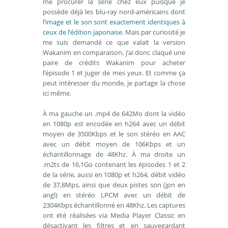
me procurer la série chez eux puisque je
possède déjà les blu-ray nord-américains
dont
l’image et le son sont exactement identiques à
ceux de l’édition japonaise
. Mais par curiosité je
me suis demandé ce que valait la version
Wakanim en comparaison, j’ai donc claqué une
paire de crédits Wakanim pour acheter
l’épisode 1 et juger de mes yeux. Et comme ça
peut intéresser du monde, je partage la chose
ici même.
À ma gauche un .mp4 de 642Mo dont la vidéo
en 1080p est encodée en h264 avec un débit
moyen de 3500Kbps et le son stéréo en AAC
avec un débit moyen de 106Kbps et un
échantillonnage de 48Khz. À ma droite un
.m2ts de 16,1Go contenant les épisodes 1 et 2
de la série, aussi en 1080p et h264, débit vidéo
de 37,8Mps, ainsi que deux pistes son (jpn en
angl) en stéréo LPCM avec un débit de
2304Kbps échantillonné en 48Khz. Les captures
ont été réalisées via Media Player Classic en
désactivant les filtres et en sauvegardant