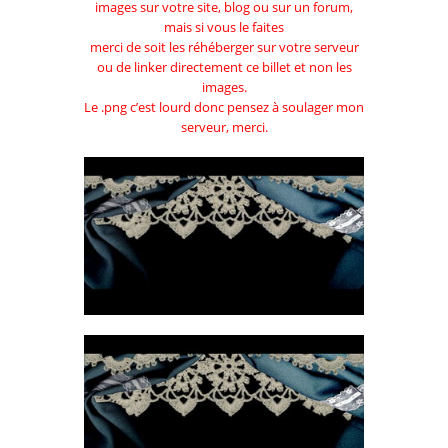
images sur votre site, blog ou sur un forum,
mais si vous le faites
merci de soit les réhéberger sur votre serveur
ou de linker directement ce billet et non les
images.
Le .png c’est lourd donc pensez à soulager mon
serveur, merci.