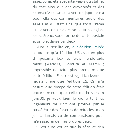
assez complets avec interviews du staff et
du cast ainsi que des crayonnés et des
4koma d’Aoki Ume. La version japonaise a
pour elle des commentaires audio des
seiyûs et du staff ainsi que trois Drama
CD, la version US a des sous-titres anglais,
les
endcards
sous forme de carte postale
et un prix divisé par deux.
– Si vous lisez l’italien,
leur édition limitée
a tout ce qu’a l’édition US avec en plus
d’imposants box et trois nendoroids
minis (Madoka, Homura et Mami) ;
impossible de faire plus premium que
cette édition. Et elle est significativement
moins chère que l’édition US. On m’a
assuré que l’image de cette édition était
encore mieux que celle de la version
jpn/US, je veux bien le croire tant les
ingénieurs de Dnit ont prouvé par le
passé être des faiseurs de miracles, mais
je n’ai jamais vu de comparaisons pour
m’en assurer de mes propres yeux.
– Si vous ne voulez que la série et rien