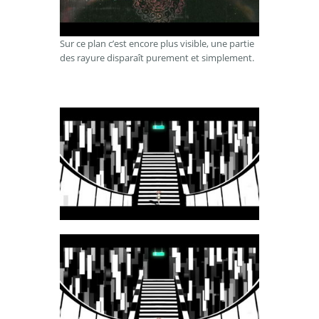
Sur ce plan c’est encore plus visible, une partie
des rayure disparaît purement et simplement.