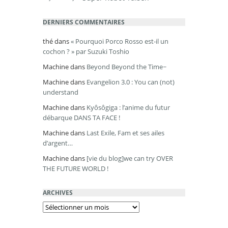
DERNIERS COMMENTAIRES
thé
dans
« Pourquoi Porco Rosso est-il un
cochon ? » par Suzuki Toshio
Machine
dans
Beyond Beyond the Time~
Machine
dans
Evangelion 3.0 : You can (not)
understand
Machine
dans
Kyôsôgiga : l’anime du futur
débarque DANS TA FACE !
Machine
dans
Last Exile, Fam et ses ailes
d’argent…
Machine
dans
[vie du blog]we can try OVER
THE FUTURE WORLD !
ARCHIVES
Archives