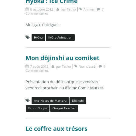
Hyôka : Ice Crime
6 octobre 2012
par
Tetho
Anime
7
Commentaires
Moi, ça m’intrigue…
Hyôka
Kyôto Animation
Mon dôjinshi au comiket
7 août 2012
par
Tetho
Non classé
9
Commentaires
Présentation du dôjinshi que je vendrais
vendredi prochain au 82eme Comic Market.
Ano Natsu de Matteru
Dôjinshi
Esprit Doujin
Onegai Teacher
Le coffre aux trésors