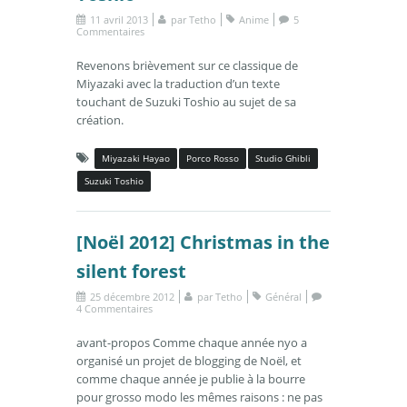
11 avril 2013
par
Tetho
Anime
5
Commentaires
Revenons brièvement sur ce classique de
Miyazaki avec la traduction d’un texte
touchant de Suzuki Toshio au sujet de sa
création.
Miyazaki Hayao
Porco Rosso
Studio Ghibli
Suzuki Toshio
[Noël 2012] Christmas in the
silent forest
25 décembre 2012
par
Tetho
Général
4 Commentaires
avant-propos Comme chaque année nyo a
organisé un projet de blogging de Noël, et
comme chaque année je publie à la bourre
pour grosso modo les mêmes raisons : ne pas