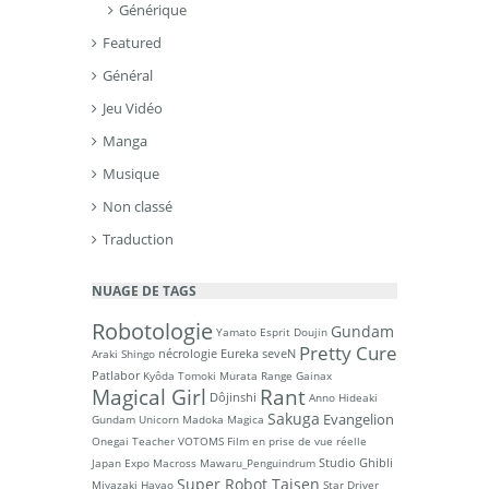
Générique
Featured
Général
Jeu Vidéo
Manga
Musique
Non classé
Traduction
NUAGE DE TAGS
Robotologie
Gundam
Yamato
Esprit Doujin
Pretty Cure
nécrologie
Eureka seveN
Araki Shingo
Patlabor
Kyôda Tomoki
Murata Range
Gainax
Magical Girl
Rant
Dôjinshi
Anno Hideaki
Sakuga
Evangelion
Gundam Unicorn
Madoka Magica
Onegai Teacher
VOTOMS
Film en prise de vue réelle
Studio Ghibli
Japan Expo
Macross
Mawaru_Penguindrum
Super Robot Taisen
Miyazaki Hayao
Star Driver