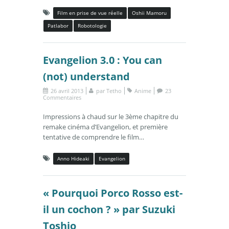
Film en prise de vue réelle
Oshii Mamoru
Patlabor
Robotologie
Evangelion 3.0 : You can
(not) understand
26 avril 2013
par
Tetho
Anime
23
Commentaires
Impressions à chaud sur le 3ème chapitre du
remake cinéma d’Evangelion, et première
tentative de comprendre le film…
Anno Hideaki
Evangelion
« Pourquoi Porco Rosso est-
il un cochon ? » par Suzuki
Toshio