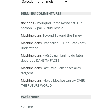
DERNIERS COMMENTAIRES
thé
dans
« Pourquoi Porco Rosso est-il un
cochon ? » par Suzuki Toshio
Machine
dans
Beyond Beyond the Time~
Machine
dans
Evangelion 3.0 : You can (not)
understand
Machine
dans
Kyôsôgiga : l’anime du futur
débarque DANS TA FACE !
Machine
dans
Last Exile, Fam et ses ailes
d’argent…
Machine
dans
[vie du blog]we can try OVER
THE FUTURE WORLD !
CATÉGORIES
Anime