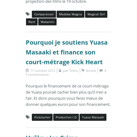
projection des films le 19 octobre.
Comparaison
Madoka Magica
Magical Girl
Rant
Wakanim
Pourquoi je soutiens Yuasa
Masaaki et finance son
court-métrage Kick Heart
17 octobre 2012
par
Tetho
Anime
4
Commentaires
Pourquoi le financement de ce court-métrage
de Yuasa pourait cacher bien plus qu’il n’en a
l’air. Et donc pourquoi vous ferez mieux de
donner quelques euros pour son financement.
Kickstarter
Production I.G
Yuasa Masaaki