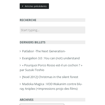
Articles précédents
RECHERCHE
DERNIERS BILLETS
Patlabor -The Next Generation-
Evangelion 3.0 : You can (not) understand
« Pourquoi Porco Rosso est-il un cochon ? »
par Suzuki Toshio
[Noël 2012] Christmas in the silent forest
Madoka Magica : VOD Wakanim contre blu-
ray Aniplex (+impressions projo des films)
ARCHIVES
Archives