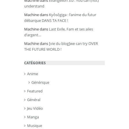
Machine
dans
Evangelion 3.0 : You can (not)
understand
Machine
dans
Kyôsôgiga : l’anime du futur
débarque DANS TA FACE !
Machine
dans
Last Exile, Fam et ses ailes
d’argent…
Machine
dans
[vie du blog]we can try OVER
THE FUTURE WORLD !
CATÉGORIES
Anime
Générique
Featured
Général
Jeu Vidéo
Manga
Musique