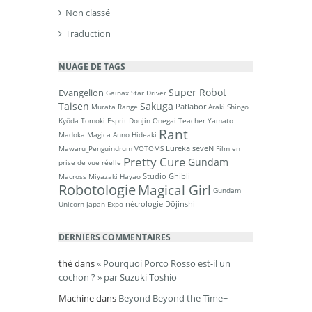
Non classé
Traduction
NUAGE DE TAGS
Super Robot
Evangelion
Gainax
Star Driver
Taisen
Sakuga
Patlabor
Murata Range
Araki Shingo
Kyôda Tomoki
Esprit Doujin
Onegai Teacher
Yamato
Rant
Madoka Magica
Anno Hideaki
Eureka seveN
Mawaru_Penguindrum
VOTOMS
Film en
Pretty Cure
Gundam
prise de vue réelle
Studio Ghibli
Macross
Miyazaki Hayao
Robotologie
Magical Girl
Gundam
nécrologie
Dôjinshi
Unicorn
Japan Expo
DERNIERS COMMENTAIRES
thé
dans
« Pourquoi Porco Rosso est-il un
cochon ? » par Suzuki Toshio
Machine
dans
Beyond Beyond the Time~