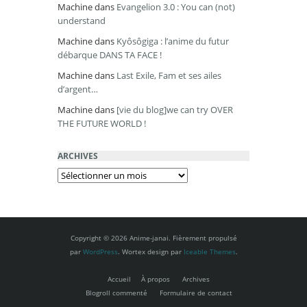
Machine
dans
Evangelion 3.0 : You can (not)
understand
Machine
dans
Kyôsôgiga : l’anime du futur
débarque DANS TA FACE !
Machine
dans
Last Exile, Fam et ses ailes
d’argent…
Machine
dans
[vie du blog]we can try OVER
THE FUTURE WORLD !
ARCHIVES
Archives
Copyright © 2026 Anime-janai. Fièrement propulsé
par
WordPress
. Wortex design par
Iceable Themes
.
Accueil
À propos
Archives
Blogroll commenté
Formulaire de contact