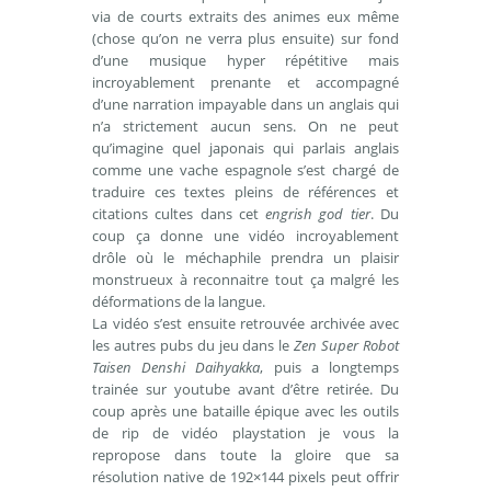
via de courts extraits des animes eux même
(chose qu’on ne verra plus ensuite) sur fond
d’une musique hyper répétitive mais
incroyablement prenante et accompagné
d’une narration impayable dans un anglais qui
n’a strictement aucun sens. On ne peut
qu’imagine quel japonais qui parlais anglais
comme une vache espagnole s’est chargé de
traduire ces textes pleins de références et
citations cultes dans cet
engrish god tier
. Du
coup ça donne une vidéo incroyablement
drôle où le méchaphile prendra un plaisir
monstrueux à reconnaitre tout ça malgré les
déformations de la langue.
La vidéo s’est ensuite retrouvée archivée avec
les autres pubs du jeu dans le
Zen Super Robot
Taisen Denshi Daihyakka
, puis a longtemps
trainée sur youtube avant d’être retirée. Du
coup après une bataille épique avec les outils
de rip de vidéo playstation je vous la
repropose dans toute la gloire que sa
résolution native de 192×144 pixels peut offrir