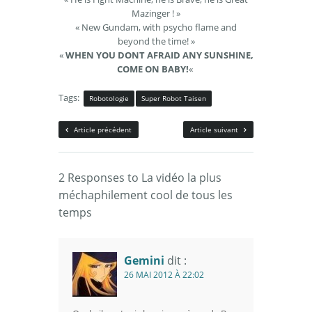
Mazinger ! »
« New Gundam, with psycho flame and
beyond the time! »
«
WHEN YOU DONT AFRAID ANY SUNSHINE,
COME ON BABY!
«
Tags:
Robotologie
Super Robot Taisen
Article précédent
Article suivant
2 Responses to La vidéo la plus
méchaphilement cool de tous les
temps
Gemini
dit :
26 MAI 2012 À 22:02