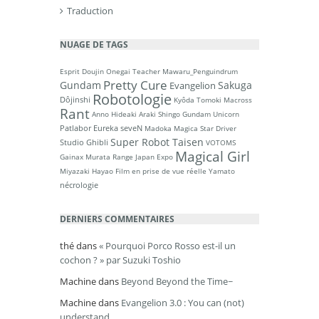
Traduction
NUAGE DE TAGS
Esprit Doujin
Onegai Teacher
Mawaru_Penguindrum
Pretty Cure
Gundam
Sakuga
Evangelion
Robotologie
Dôjinshi
Kyôda Tomoki
Macross
Rant
Anno Hideaki
Araki Shingo
Gundam Unicorn
Patlabor
Eureka seveN
Madoka Magica
Star Driver
Super Robot Taisen
Studio Ghibli
VOTOMS
Magical Girl
Gainax
Murata Range
Japan Expo
Miyazaki Hayao
Film en prise de vue réelle
Yamato
nécrologie
DERNIERS COMMENTAIRES
thé
dans
« Pourquoi Porco Rosso est-il un
cochon ? » par Suzuki Toshio
Machine
dans
Beyond Beyond the Time~
Machine
dans
Evangelion 3.0 : You can (not)
understand