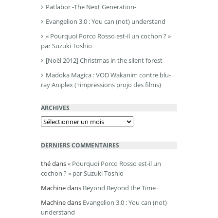
Patlabor -The Next Generation-
Evangelion 3.0 : You can (not) understand
« Pourquoi Porco Rosso est-il un cochon ? »
par Suzuki Toshio
[Noël 2012] Christmas in the silent forest
Madoka Magica : VOD Wakanim contre blu-
ray Aniplex (+impressions projo des films)
ARCHIVES
Archives
DERNIERS COMMENTAIRES
thé
dans
« Pourquoi Porco Rosso est-il un
cochon ? » par Suzuki Toshio
Machine
dans
Beyond Beyond the Time~
Machine
dans
Evangelion 3.0 : You can (not)
understand