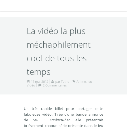
La vidéo la plus
méchaphilement
cool de tous les
temps
17 mai 2012
par
Tetho
Anime
,
Jeu
Vidéo
2 Commentaires
Un très rapide billet pour partager cette
fabuleuse vidéo. Tirée d’une bande annonce
de
SRT F Kanketsuhen
elle présentait
brièvement chaque série présente dans le jeu