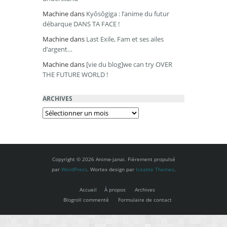
Machine
dans
Kyôsôgiga : l’anime du futur
débarque DANS TA FACE !
Machine
dans
Last Exile, Fam et ses ailes
d’argent…
Machine
dans
[vie du blog]we can try OVER
THE FUTURE WORLD !
ARCHIVES
Archives
Copyright © 2026 Anime-janai. Fièrement propulsé
par
WordPress
. Wortex design par
Iceable Themes
.
Accueil
À propos
Archives
Blogroll commenté
Formulaire de contact