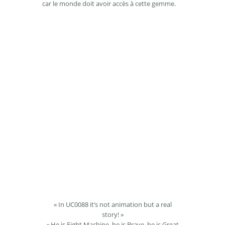
car le monde doit avoir accès à cette gemme.
« In UC0088 it’s not animation but a real
story! »
« He is Fight Machine, he is Brave, he is Great