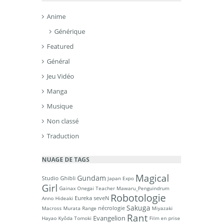
Anime
Générique
Featured
Général
Jeu Vidéo
Manga
Musique
Non classé
Traduction
NUAGE DE TAGS
Magical
Gundam
Studio Ghibli
Japan Expo
Girl
Gainax
Onegai Teacher
Mawaru_Penguindrum
Robotologie
Eureka seveN
Anno Hideaki
Sakuga
nécrologie
Macross
Murata Range
Miyazaki
Rant
Evangelion
Hayao
Kyôda Tomoki
Film en prise