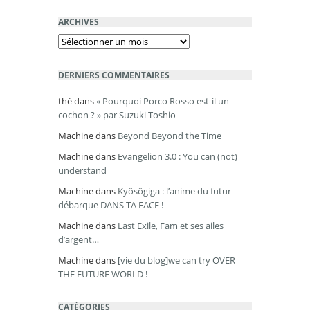
ARCHIVES
Archives
DERNIERS COMMENTAIRES
thé
dans
« Pourquoi Porco Rosso est-il un
cochon ? » par Suzuki Toshio
Machine
dans
Beyond Beyond the Time~
Machine
dans
Evangelion 3.0 : You can (not)
understand
Machine
dans
Kyôsôgiga : l’anime du futur
débarque DANS TA FACE !
Machine
dans
Last Exile, Fam et ses ailes
d’argent…
Machine
dans
[vie du blog]we can try OVER
THE FUTURE WORLD !
CATÉGORIES