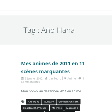
Tag : Ano Hana
Mes animes de 2011 en 11
scènes marquantes
6 janvier 2012
par
Tetho
Anime
9
Commentaires
Mon non-bilan de l’année 2011 en anime.
Ano Hana
Gundam
Gundam Unicorn
Heartcatch Precure!
Macross
Macross F