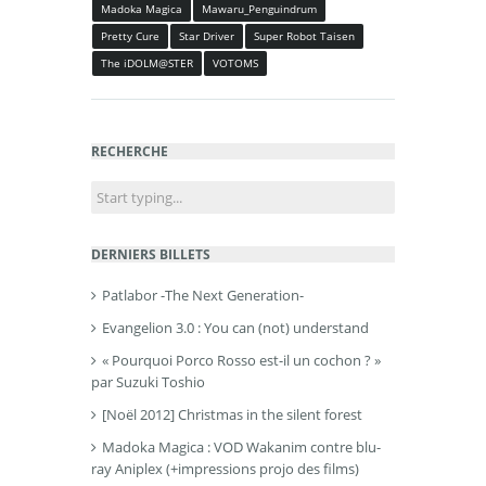
Madoka Magica
Mawaru_Penguindrum
Pretty Cure
Star Driver
Super Robot Taisen
The iDOLM@STER
VOTOMS
RECHERCHE
DERNIERS BILLETS
Patlabor -The Next Generation-
Evangelion 3.0 : You can (not) understand
« Pourquoi Porco Rosso est-il un cochon ? »
par Suzuki Toshio
[Noël 2012] Christmas in the silent forest
Madoka Magica : VOD Wakanim contre blu-
ray Aniplex (+impressions projo des films)