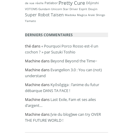
Pretty Cure
Patlabor
Dôjinshi
de vue réelle
VOTOMS
Gundam Unicorn
Star Driver
Esprit Doujin
Super Robot Taisen
Madoka Magica
Araki Shingo
Yamato
DERNIERS COMMENTAIRES
thé
dans
« Pourquoi Porco Rosso est-il un
cochon ? » par Suzuki Toshio
Machine
dans
Beyond Beyond the Time~
Machine
dans
Evangelion 3.0 : You can (not)
understand
Machine
dans
Kyôsôgiga : l’anime du futur
débarque DANS TA FACE !
Machine
dans
Last Exile, Fam et ses ailes
d’argent…
Machine
dans
[vie du blog]we can try OVER
THE FUTURE WORLD !