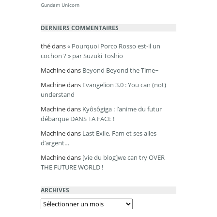
Gundam Unicorn
DERNIERS COMMENTAIRES
thé
dans
« Pourquoi Porco Rosso est-il un
cochon ? » par Suzuki Toshio
Machine
dans
Beyond Beyond the Time~
Machine
dans
Evangelion 3.0 : You can (not)
understand
Machine
dans
Kyôsôgiga : l’anime du futur
débarque DANS TA FACE !
Machine
dans
Last Exile, Fam et ses ailes
d’argent…
Machine
dans
[vie du blog]we can try OVER
THE FUTURE WORLD !
ARCHIVES
Archives