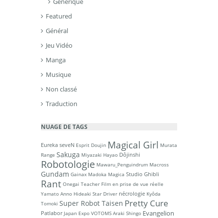
Générique
Featured
Général
Jeu Vidéo
Manga
Musique
Non classé
Traduction
NUAGE DE TAGS
Magical Girl
Eureka seveN
Esprit Doujin
Murata
Sakuga
Dôjinshi
Range
Miyazaki Hayao
Robotologie
Mawaru_Penguindrum
Macross
Gundam
Studio Ghibli
Gainax
Madoka Magica
Rant
Onegai Teacher
Film en prise de vue réelle
nécrologie
Yamato
Anno Hideaki
Star Driver
Kyôda
Pretty Cure
Super Robot Taisen
Tomoki
Evangelion
Patlabor
Japan Expo
VOTOMS
Araki Shingo