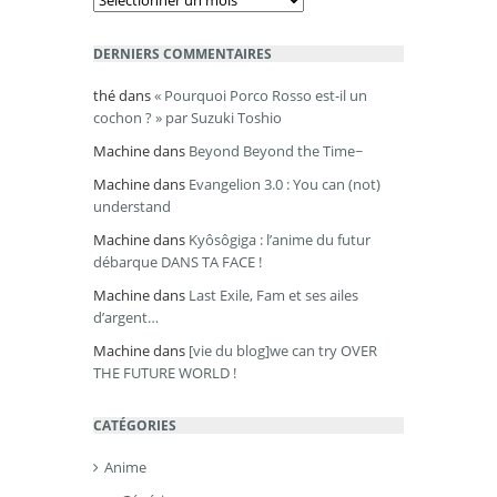
DERNIERS COMMENTAIRES
thé
dans
« Pourquoi Porco Rosso est-il un
cochon ? » par Suzuki Toshio
Machine
dans
Beyond Beyond the Time~
Machine
dans
Evangelion 3.0 : You can (not)
understand
Machine
dans
Kyôsôgiga : l’anime du futur
débarque DANS TA FACE !
Machine
dans
Last Exile, Fam et ses ailes
d’argent…
Machine
dans
[vie du blog]we can try OVER
THE FUTURE WORLD !
CATÉGORIES
Anime