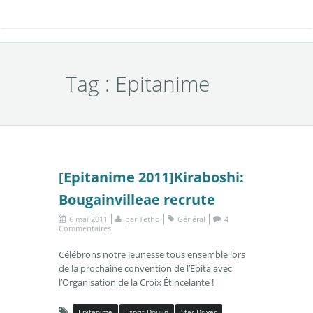
Tag : Epitanime
[Epitanime 2011]Kiraboshi:
Bougainvilleae recrute
6 mai 2011
par
Tetho
Général
4
Commentaires
Célébrons notre Jeunesse tous ensemble lors
de la prochaine convention de l’Epita avec
l’Organisation de la Croix Étincelante !
Epitanime
Esprit Doujin
Star Driver