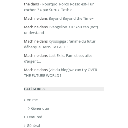
thé
dans
« Pourquoi Porco Rosso est-il un
cochon ? » par Suzuki Toshio
Machine
dans
Beyond Beyond the Time~
Machine
dans
Evangelion 3.0 : You can (not)
understand
Machine
dans
Kyôsôgiga : l’anime du futur
débarque DANS TA FACE !
Machine
dans
Last Exile, Fam et ses ailes
d’argent…
Machine
dans
[vie du blog]we can try OVER
THE FUTURE WORLD !
CATÉGORIES
Anime
Générique
Featured
Général