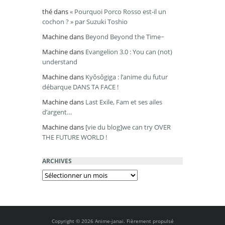
thé
dans
« Pourquoi Porco Rosso est-il un
cochon ? » par Suzuki Toshio
Machine
dans
Beyond Beyond the Time~
Machine
dans
Evangelion 3.0 : You can (not)
understand
Machine
dans
Kyôsôgiga : l’anime du futur
débarque DANS TA FACE !
Machine
dans
Last Exile, Fam et ses ailes
d’argent…
Machine
dans
[vie du blog]we can try OVER
THE FUTURE WORLD !
ARCHIVES
Archives
Copyright © 2026 Anime-janai. Fièrement propulsé