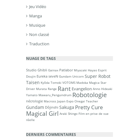
Jeu Vidéo
Manga
Musique
Non classé
Traduction
NUAGE DE TAGS
Studio Ghibli
Patlabor
Gainax
Miyazaki Hayao
Esprit
Super Robot
Eureka seveN
Doujin
Gundam Unicorn
Taisen
Kyôda Tomoki
VOTOMS
Madoka Magica
Star
Rant
Evangelion
Driver
Murata Range
Anno Hideaki
Robotologie
Yamato
Mawaru_Penguindrum
nécrologie
Macross
Japan Expo
Onegai Teacher
Pretty Cure
Gundam
Sakuga
Dôjinshi
Magical Girl
Araki Shingo
Film en prise de vue
réelle
DERNIERS COMMENTAIRES