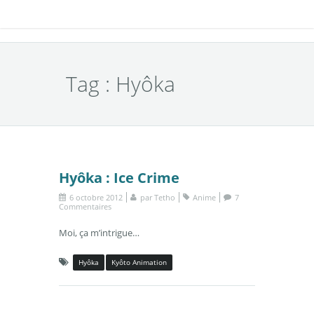
Tag : Hyôka
Hyôka : Ice Crime
6 octobre 2012
par
Tetho
Anime
7
Commentaires
Moi, ça m’intrigue…
Hyôka
Kyôto Animation