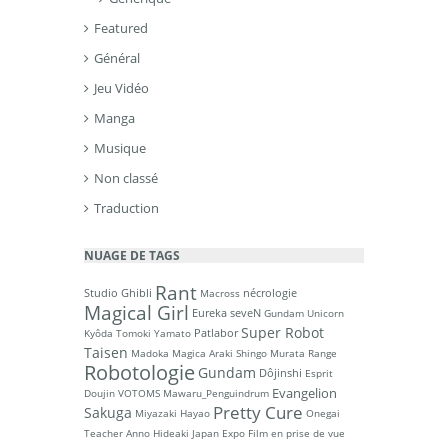
Featured
Général
Jeu Vidéo
Manga
Musique
Non classé
Traduction
NUAGE DE TAGS
Rant
Studio Ghibli
nécrologie
Macross
Magical Girl
Eureka seveN
Gundam Unicorn
Super Robot
Patlabor
Kyôda Tomoki
Yamato
Taisen
Madoka Magica
Araki Shingo
Murata Range
Robotologie
Gundam
Dôjinshi
Esprit
Evangelion
Doujin
VOTOMS
Mawaru_Penguindrum
Pretty Cure
Sakuga
Miyazaki Hayao
Onegai
Teacher
Anno Hideaki
Japan Expo
Film en prise de vue