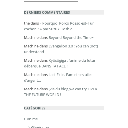
DERNIERS COMMENTAIRES
thé
dans
« Pourquoi Porco Rosso est-il un
cochon ? » par Suzuki Toshio
Machine
dans
Beyond Beyond the Time~
Machine
dans
Evangelion 3.0 : You can (not)
understand
Machine
dans
Kyôsôgiga : l’anime du futur
débarque DANS TA FACE !
Machine
dans
Last Exile, Fam et ses ailes
d’argent…
Machine
dans
[vie du blog]we can try OVER
THE FUTURE WORLD !
CATÉGORIES
Anime
Générique