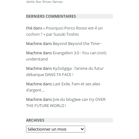
réelle
Star Driver
Gainax
DERNIERS COMMENTAIRES
thé
dans
« Pourquoi Porco Rosso est-il un
cochon ? » par Suzuki Toshio
Machine
dans
Beyond Beyond the Time~
Machine
dans
Evangelion 3.0 : You can (not)
understand
Machine
dans
Kyôsôgiga : l’anime du futur
débarque DANS TA FACE !
Machine
dans
Last Exile, Fam et ses ailes
d’argent…
Machine
dans
[vie du blog]we can try OVER
THE FUTURE WORLD !
ARCHIVES
Archives