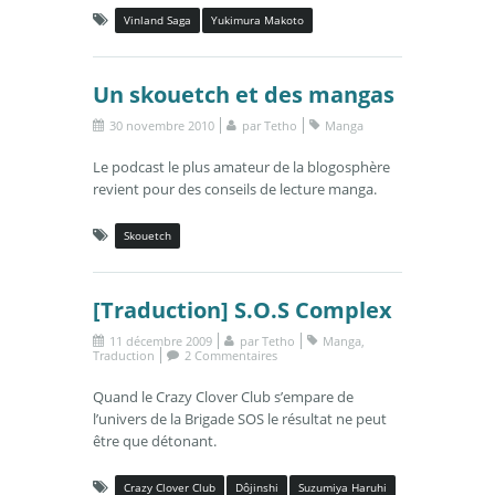
Vinland Saga
Yukimura Makoto
Un skouetch et des mangas
30 novembre 2010
par
Tetho
Manga
Le podcast le plus amateur de la blogosphère
revient pour des conseils de lecture manga.
Skouetch
[Traduction] S.O.S Complex
11 décembre 2009
par
Tetho
Manga
,
Traduction
2 Commentaires
Quand le Crazy Clover Club s’empare de
l’univers de la Brigade SOS le résultat ne peut
être que détonant.
Crazy Clover Club
Dôjinshi
Suzumiya Haruhi