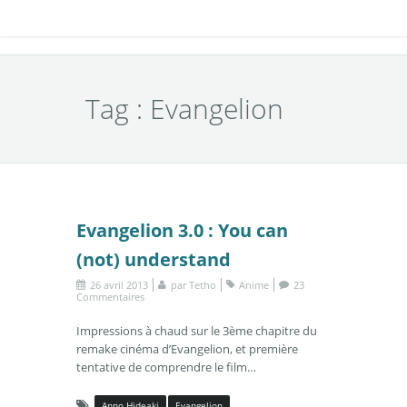
Tag : Evangelion
Evangelion 3.0 : You can
(not) understand
26 avril 2013
par
Tetho
Anime
23
Commentaires
Impressions à chaud sur le 3ème chapitre du
remake cinéma d’Evangelion, et première
tentative de comprendre le film…
Anno Hideaki
Evangelion