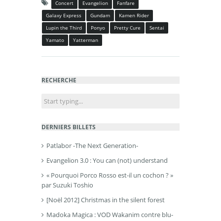
Concert
Evangelion
Fanfare
Galaxy Express
Gundam
Kamen Rider
Lupin the Third
Ponyo
Pretty Cure
Sentai
Yamato
Yatterman
RECHERCHE
DERNIERS BILLETS
Patlabor -The Next Generation-
Evangelion 3.0 : You can (not) understand
« Pourquoi Porco Rosso est-il un cochon ? »
par Suzuki Toshio
[Noël 2012] Christmas in the silent forest
Madoka Magica : VOD Wakanim contre blu-