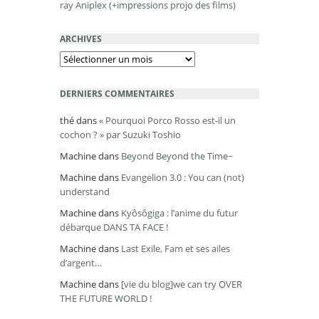
ray Aniplex (+impressions projo des films)
ARCHIVES
Archives
DERNIERS COMMENTAIRES
thé
dans
« Pourquoi Porco Rosso est-il un
cochon ? » par Suzuki Toshio
Machine
dans
Beyond Beyond the Time~
Machine
dans
Evangelion 3.0 : You can (not)
understand
Machine
dans
Kyôsôgiga : l’anime du futur
débarque DANS TA FACE !
Machine
dans
Last Exile, Fam et ses ailes
d’argent…
Machine
dans
[vie du blog]we can try OVER
THE FUTURE WORLD !