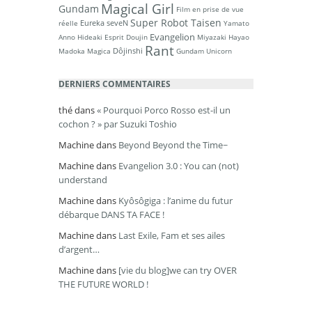
Magical Girl
Gundam
Film en prise de vue
Super Robot Taisen
Eureka seveN
réelle
Yamato
Evangelion
Anno Hideaki
Esprit Doujin
Miyazaki Hayao
Rant
Dôjinshi
Madoka Magica
Gundam Unicorn
DERNIERS COMMENTAIRES
thé
dans
« Pourquoi Porco Rosso est-il un
cochon ? » par Suzuki Toshio
Machine
dans
Beyond Beyond the Time~
Machine
dans
Evangelion 3.0 : You can (not)
understand
Machine
dans
Kyôsôgiga : l’anime du futur
débarque DANS TA FACE !
Machine
dans
Last Exile, Fam et ses ailes
d’argent…
Machine
dans
[vie du blog]we can try OVER
THE FUTURE WORLD !