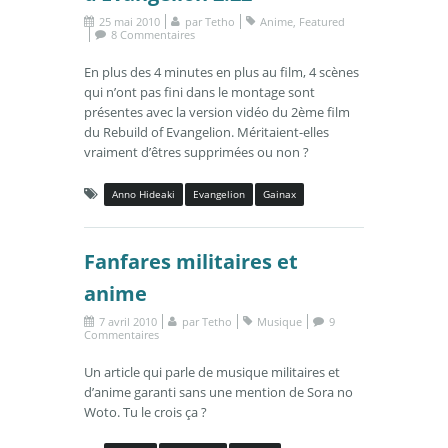
25 mai 2010
par
Tetho
Anime
,
Featured
8 Commentaires
En plus des 4 minutes en plus au film, 4 scènes
qui n’ont pas fini dans le montage sont
présentes avec la version vidéo du 2ème film
du Rebuild of Evangelion. Méritaient-elles
vraiment d’êtres supprimées ou non ?
Anno Hideaki
Evangelion
Gainax
Fanfares militaires et
anime
7 avril 2010
par
Tetho
Musique
9
Commentaires
Un article qui parle de musique militaires et
d’anime garanti sans une mention de Sora no
Woto. Tu le crois ça ?