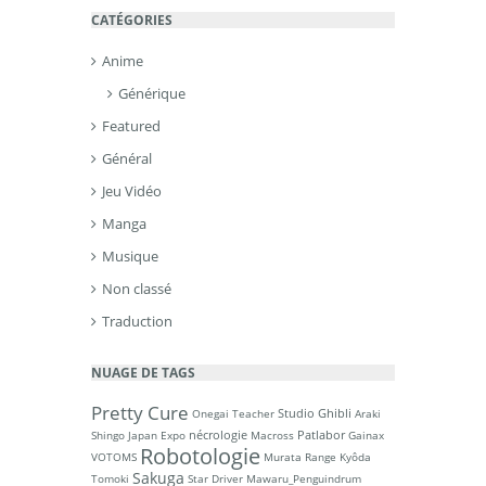
CATÉGORIES
Anime
Générique
Featured
Général
Jeu Vidéo
Manga
Musique
Non classé
Traduction
NUAGE DE TAGS
Pretty Cure
Studio Ghibli
Onegai Teacher
Araki
nécrologie
Patlabor
Shingo
Japan Expo
Macross
Gainax
Robotologie
VOTOMS
Murata Range
Kyôda
Sakuga
Tomoki
Star Driver
Mawaru_Penguindrum