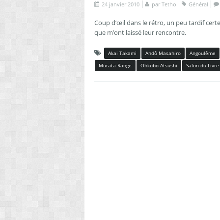
24 janvier 2010
par
Tetho
Général
Coup d’œil dans le rétro, un peu tardif cer
que m’ont laissé leur rencontre.
Akai Takami
Andô Masahiro
Angoulême
Murata Range
Ohkubo Atsushi
Salon du Livre