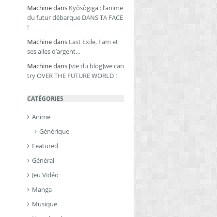
Machine
dans
Kyôsôgiga : l’anime
du futur débarque DANS TA FACE
!
Machine
dans
Last Exile, Fam et
ses ailes d’argent…
Machine
dans
[vie du blog]we can
try OVER THE FUTURE WORLD !
CATÉGORIES
Anime
Générique
Featured
Général
Jeu Vidéo
Manga
Musique