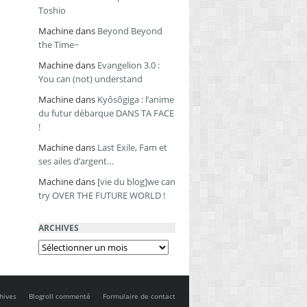
Toshio
Machine
dans
Beyond Beyond
the Time~
Machine
dans
Evangelion 3.0 :
You can (not) understand
Machine
dans
Kyôsôgiga : l’anime
du futur débarque DANS TA FACE
!
Machine
dans
Last Exile, Fam et
ses ailes d’argent…
Machine
dans
[vie du blog]we can
try OVER THE FUTURE WORLD !
ARCHIVES
Archives
hives
Blogroll commenté
Formulaire de contact