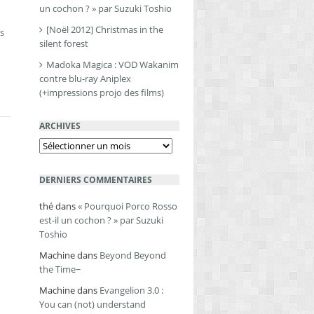
un cochon ? » par Suzuki Toshio
[Noël 2012] Christmas in the
ns
silent forest
Madoka Magica : VOD Wakanim
contre blu-ray Aniplex
(+impressions projo des films)
ARCHIVES
Archives
DERNIERS COMMENTAIRES
thé
dans
« Pourquoi Porco Rosso
est-il un cochon ? » par Suzuki
Toshio
Machine
dans
Beyond Beyond
the Time~
Machine
dans
Evangelion 3.0 :
You can (not) understand