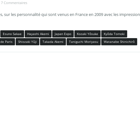
7 Commentaires
tes, sur les personnalité qui sont venus en France en 2009 avec les impressio
Esuno Sakae
Hayashi Akemi
Japan Expo
Kozaki Yôsuke
Kyôda Tomoki
 de Paris
Shiozaki Yûji
Takada Akemi
Taniguchi Moriyasu
Watanabe Shinichirô