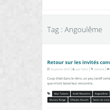
Tag : Angoulême
Retour sur les invités con
24 janvier 2010
par
Tetho
Général
Coup d’œil dans le rétro, un peu tardif cer
que m’ont laissé leur rencontre.
Akai Takami
Andô Masahiro
Angoulême
Murata Range
Ohkubo Atsushi
Salon du Livre