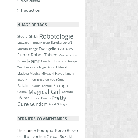
Non classé
Traduction
NUAGE DE TAGS
Robotologie
Studio Ghibli
Eureka seveN
Mawaru_Penguindrum
Evangelion
Murata Range
VOTOMS
Super Robot Taisen
Macross
Star
Rant
Driver
Gundam Unicorn
Onegai
nécrologie
Teacher
Anno Hideaki
Madoka Magica
Miyazaki Hayao
Japan
Expo
Film en prise de vue réelle
Sakuga
Patlabor
Kyôda Tomoki
Magical Girl
Gainax
Yamato
Pretty
Dôjinshi
Esprit Doujin
Cure
Gundam
Araki Shingo
DERNIERS COMMENTAIRES
thé
dans
« Pourquoi Porco Rosso
est-il un cochon ? » par Suzuki