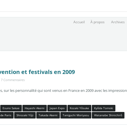
Accueil
À propos
Archives
vention et festivals en 2009
7 Commentaires
tes, sur les personnalité qui sont venus en France en 2009 avec les impressio
Esuno Sakae
Hayashi Akemi
Japan Expo
Kozaki Yôsuke
Kyôda Tomoki
 de Paris
Shiozaki Yûji
Takada Akemi
Taniguchi Moriyasu
Watanabe Shinichirô