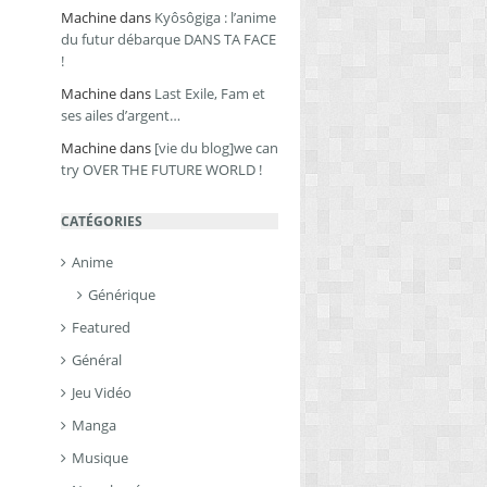
Machine
dans
Kyôsôgiga : l’anime
du futur débarque DANS TA FACE
!
Machine
dans
Last Exile, Fam et
ses ailes d’argent…
Machine
dans
[vie du blog]we can
try OVER THE FUTURE WORLD !
CATÉGORIES
Anime
Générique
Featured
Général
Jeu Vidéo
Manga
Musique