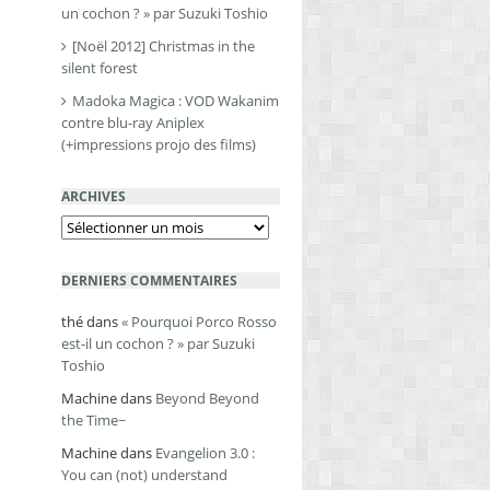
un cochon ? » par Suzuki Toshio
[Noël 2012] Christmas in the
silent forest
Madoka Magica : VOD Wakanim
contre blu-ray Aniplex
(+impressions projo des films)
ARCHIVES
Archives
DERNIERS COMMENTAIRES
thé
dans
« Pourquoi Porco Rosso
est-il un cochon ? » par Suzuki
Toshio
Machine
dans
Beyond Beyond
the Time~
Machine
dans
Evangelion 3.0 :
You can (not) understand