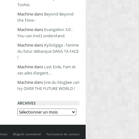
Toshio
Machine
dans
Beyond Beyond
the Time~
Machine
dans
Evangelion 3.0 :
You can (not) understand
Machine
dans
Kyôsôgiga : l’anime
du futur débarque DANS TA FACE
!
Machine
dans
Last Exile, Fam et
ses ailes d’argent…
Machine
dans
[vie du blog]we can
try OVER THE FUTURE WORLD !
ARCHIVES
Archives
hives
Blogroll commenté
Formulaire de contact