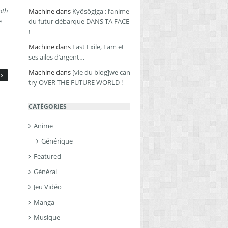
oth
Machine
dans
Kyôsôgiga : l’anime
e
du futur débarque DANS TA FACE
!
Machine
dans
Last Exile, Fam et
ses ailes d’argent…
Machine
dans
[vie du blog]we can
try OVER THE FUTURE WORLD !
CATÉGORIES
Anime
Générique
Featured
Général
Jeu Vidéo
Manga
Musique