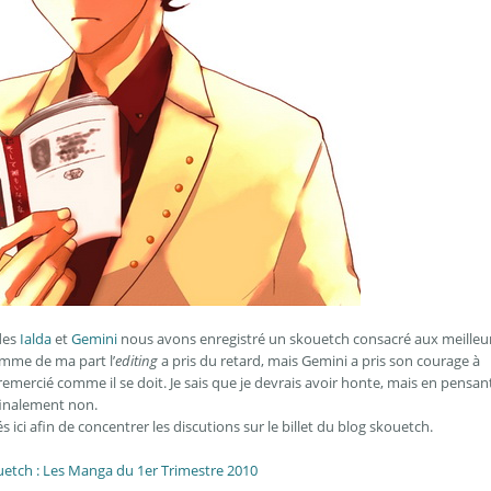
des
Ialda
et
Gemini
nous avons enregistré un skouetch consacré aux meilleu
emme de ma part l’
editing
a pris du retard, mais Gemini a pris son courage à
 remercié comme il se doit. Je sais que je devrais avoir honte, mais en pensan
finalement non.
i afin de concentrer les discutions sur le billet du blog skouetch.
etch : Les Manga du 1er Trimestre 2010