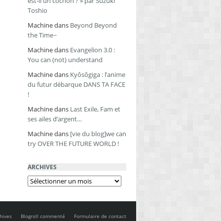
est-il un cochon ? » par Suzuki
Toshio
Machine
dans
Beyond Beyond
the Time~
Machine
dans
Evangelion 3.0 :
You can (not) understand
Machine
dans
Kyôsôgiga : l’anime
du futur débarque DANS TA FACE
!
Machine
dans
Last Exile, Fam et
ses ailes d’argent…
Machine
dans
[vie du blog]we can
try OVER THE FUTURE WORLD !
ARCHIVES
Archives
hives
Blogroll commenté
Formulaire de contact