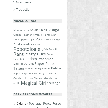
Non classé
Traduction
NUAGE DE TAGS
Sakuga
Studio Ghibli
Murata Range
Onegai Teacher
Miyazaki Hayao
Star
Dôjinshi
Driver
Japan Expo
Araki Shingo
Eureka seveN
Yamato
Robotologie
Kyôda Tomoki
Rant
Pretty Cure
Anno
Gundam
Evangelion
Hideaki
Super Robot
Macross
VOTOMS
Taisen
Patlabor
Mawaru_Penguindrum
Esprit Doujin
Madoka Magica
Gainax
Gundam Unicorn
Film en prise de vue
Magical Girl
nécrologie
réelle
DERNIERS COMMENTAIRES
thé
dans
« Pourquoi Porco Rosso