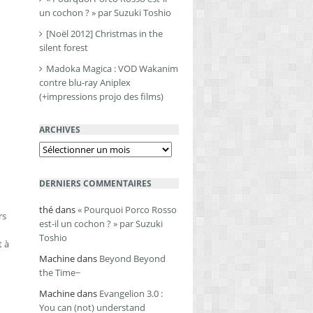
un cochon ? » par Suzuki Toshio
[Noël 2012] Christmas in the
silent forest
Madoka Magica : VOD Wakanim
contre blu-ray Aniplex
(+impressions projo des films)
ARCHIVES
Archives
DERNIERS COMMENTAIRES
thé
dans
« Pourquoi Porco Rosso
rs
est-il un cochon ? » par Suzuki
Toshio
t à
Machine
dans
Beyond Beyond
the Time~
Machine
dans
Evangelion 3.0 :
You can (not) understand