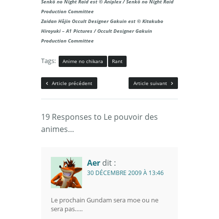
Senkô no Night Raid est © Aniplex / Senkô no Night Raid
Production Committee
Zaidan Hôjin Occult Designer Gakuin est © Kitakubo
Hiroyuki – A1 Pictures / Occult Designer Gakuin
Production Committee
Tags:
Anime no chikara
Rant
Article précédent
Article suivant
19 Responses to Le pouvoir des
animes…
Aer
dit :
30 DÉCEMBRE 2009 À 13:46
Le prochain Gundam sera moe ou ne
sera pas…..