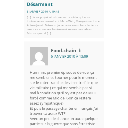
Désarmant
5 JANVIER 2010 À 19:45
[…] de ce projet ainsi que sur la série qui nous
intéresse en consultant Mata-Web, Manganimation et
Anime-Janai. Même si je renvoie mes chers lecteurs
vers ces adresses hautement recommandables,
faisons quand […]
Food-chain
dit :
6 JANVIER 2010 À 13:09
Hummm, premier épisodes de vue, ça
me sembler se tourner pour le moment
sur le coter tranche de vie entre fille que
vie militaire ( ce qui me semble pas si
mal à condition qu’il n’y est pas de MOE
forcé comme Mio de K-on ça restera
assez sympathique).
Et puis le passage chanter en français j’ai
trouver ca assez WTF.
Avec un peu de chance un aura quelque
partie sur la guerre que sans être triste