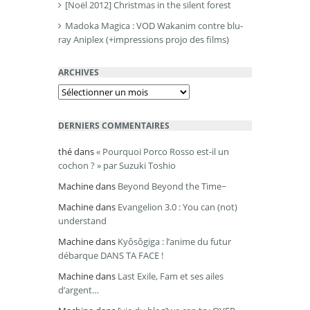
[Noël 2012] Christmas in the silent forest
Madoka Magica : VOD Wakanim contre blu-
ray Aniplex (+impressions projo des films)
ARCHIVES
Archives
DERNIERS COMMENTAIRES
thé
dans
« Pourquoi Porco Rosso est-il un
cochon ? » par Suzuki Toshio
Machine
dans
Beyond Beyond the Time~
Machine
dans
Evangelion 3.0 : You can (not)
understand
Machine
dans
Kyôsôgiga : l’anime du futur
débarque DANS TA FACE !
Machine
dans
Last Exile, Fam et ses ailes
d’argent…