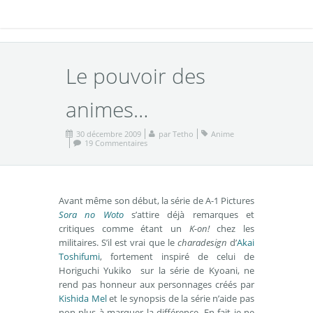
Le pouvoir des
animes…
30 décembre 2009
par
Tetho
Anime
19 Commentaires
Avant même son début, la série de A-1 Pictures
Sora no Woto
s’attire déjà remarques et
critiques comme étant un
K-on!
chez les
militaires. S’il est vrai que le
charadesign
d’
Akai
Toshifumi
, fortement inspiré de celui de
Horiguchi Yukiko sur la série de Kyoani, ne
rend pas honneur aux personnages créés par
Kishida Mel
et le synopsis de la série n’aide pas
non plus à marquer la différence. En fait je ne