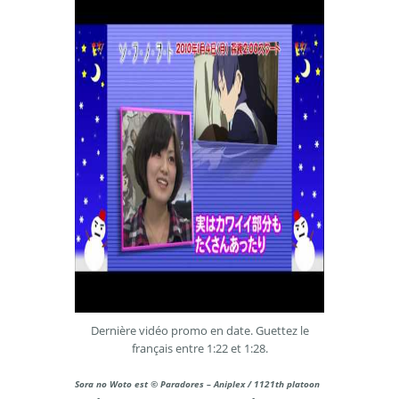
Dernière vidéo promo en date. Guettez le
français entre 1:22 et 1:28.
Sora no Woto est © Paradores – Aniplex / 1121th platoon