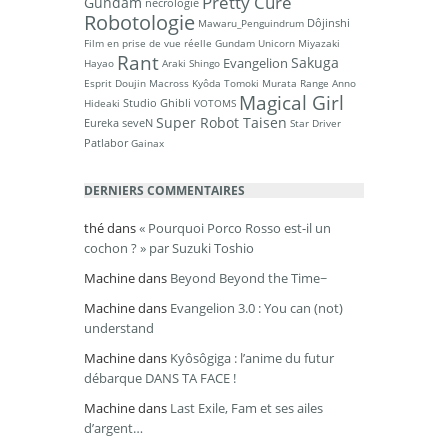
Pretty Cure
Gundam
nécrologie
Robotologie
Dôjinshi
Mawaru_Penguindrum
Film en prise de vue réelle
Gundam Unicorn
Miyazaki
Rant
Sakuga
Evangelion
Hayao
Araki Shingo
Esprit Doujin
Macross
Kyôda Tomoki
Murata Range
Anno
Magical Girl
Studio Ghibli
Hideaki
VOTOMS
Super Robot Taisen
Eureka seveN
Star Driver
Patlabor
Gainax
DERNIERS COMMENTAIRES
thé
dans
« Pourquoi Porco Rosso est-il un
cochon ? » par Suzuki Toshio
Machine
dans
Beyond Beyond the Time~
Machine
dans
Evangelion 3.0 : You can (not)
understand
Machine
dans
Kyôsôgiga : l’anime du futur
débarque DANS TA FACE !
Machine
dans
Last Exile, Fam et ses ailes
d’argent…