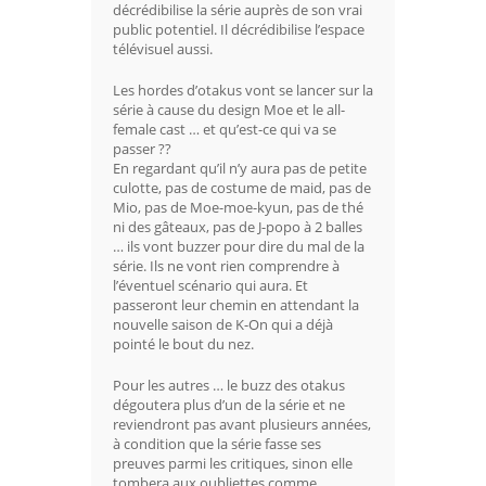
décrédibilise la série auprès de son vrai
public potentiel. Il décrédibilise l’espace
télévisuel aussi.
Les hordes d’otakus vont se lancer sur la
série à cause du design Moe et le all-
female cast … et qu’est-ce qui va se
passer ??
En regardant qu’il n’y aura pas de petite
culotte, pas de costume de maid, pas de
Mio, pas de Moe-moe-kyun, pas de thé
ni des gâteaux, pas de J-popo à 2 balles
… ils vont buzzer pour dire du mal de la
série. Ils ne vont rien comprendre à
l’éventuel scénario qui aura. Et
passeront leur chemin en attendant la
nouvelle saison de K-On qui a déjà
pointé le bout du nez.
Pour les autres … le buzz des otakus
dégoutera plus d’un de la série et ne
reviendront pas avant plusieurs années,
à condition que la série fasse ses
preuves parmi les critiques, sinon elle
tombera aux oubliettes comme