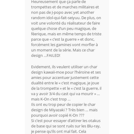
Heureusement que ça parle de
trompettes et de marches militaires et
non pas de J-popo avec yet another
random idol-qui-fait-seiyuu. De plus, on
voit une volonté du réalisateur de faire
quelque chose d’un peu magique, de
féerique, mais en même temps de triste
parce que « c’est la guerre » et donc,
forcément les gamines vont morfler à
un moment de la série. Mais ce char
design …FAILED!
Evidement, ils veulent utiliser un char
design kawaii-moe pour l’héroïne et ses
amies pour accentuer justement cette
dualité entre le « c’est magique, je joue
de la trompette » et le « c’est la guerre, il
va y avoir 3/4 du cast qui va mourir » …
mais K-On c’est trop …
Ils ont eu trop peur de copier le char
design de Miyazaki ? Très bien … mais
pourquoi avoir copié K-On ???
Si c’est pour essayer d’attirer les otakus
de base qui se sont rués sur les Blu-ray,
je pense qu’ils ont mal fait. Cela