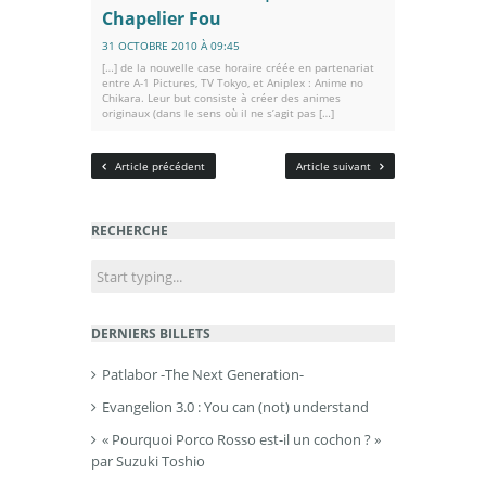
Chapelier Fou
31 OCTOBRE 2010 À 09:45
[…] de la nouvelle case horaire créée en partenariat
entre A-1 Pictures, TV Tokyo, et Aniplex : Anime no
Chikara. Leur but consiste à créer des animes
originaux (dans le sens où il ne s’agit pas […]
Article précédent
Article suivant
RECHERCHE
DERNIERS BILLETS
Patlabor -The Next Generation-
Evangelion 3.0 : You can (not) understand
« Pourquoi Porco Rosso est-il un cochon ? »
par Suzuki Toshio