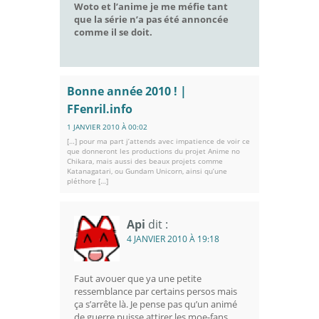
Woto et l’anime je me méfie tant
que la série n’a pas été annoncée
comme il se doit.
Bonne année 2010 ! |
FFenril.info
1 JANVIER 2010 À 00:02
[…] pour ma part j’attends avec impatience de voir ce
que donneront les productions du projet Anime no
Chikara, mais aussi des beaux projets comme
Katanagatari, ou Gundam Unicorn, ainsi qu’une
pléthore […]
Api
dit :
4 JANVIER 2010 À 19:18
Faut avouer que ya une petite
ressemblance par certains persos mais
ça s’arrête là. Je pense pas qu’un animé
de guerre puisse attirer les moe-fans,