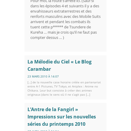
Pour moi, la route s’arrête ici. (Sauf si
dans les épisodes 4 et suivants il y a des
envahisseurs extraterrestres et des
renforts masculins avec des Mobile Suits
arrivent et pendant les combats ils
tuent cette p***** de Tsundere de
Kureha … mais je crois qu’il ne faut pas
compter dessus … )
La Mélodie du Ciel « Le Blog
Carambar
23 MARS 2010 À 14:07
[…] de la nouvelle case horaire créée en partenariat
entre A-1 Pictures, TV Tokyo, et Aniplex : Anime no
Chikara. Leur but consiste à créer des animes
originaux (dans le sens où il ne s’agit pas […]
L’Antre de la Fangirl »
Impressions sur les nouvelles
séries du printemps 2010