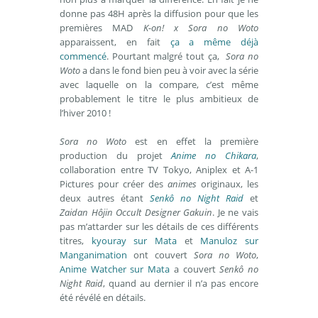
donne pas 48H après la diffusion pour que les
premières MAD
K-on! x Sora no Woto
apparaissent, en fait
ça a même déjà
commencé
. Pourtant malgré tout ça,
Sora no
Woto
a dans le fond bien peu à voir avec la série
avec laquelle on la compare, c’est même
probablement le titre le plus ambitieux de
l’hiver 2010 !
Sora no Woto
est en effet la première
production du projet
Anime no Chikara
,
collaboration entre TV Tokyo, Aniplex et A-1
Pictures pour créer des
animes
originaux, les
deux autres étant
Senkô no Night Raid
et
Zaidan Hôjin Occult Designer Gakuin
. Je ne vais
pas m’attarder sur les détails de ces différents
titres,
kyouray sur Mata
et
Manuloz sur
Manganimation
ont couvert
Sora no Woto
,
Anime Watcher sur Mata
a couvert
Senkô no
Night Raid
, quand au dernier il n’a pas encore
été révélé en détails.