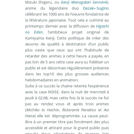
Mizuki Shigeru, ou
Genji Monogatari Sennenki
,
anime du légendaire duo
Dezaki
–
Sugino
célébrant les 1000 ans de l’oeuvre fondatrice de
la littérature japonaise. Tout cela a culminé au
printemps dernier avec la diffusion de
Higashi
no Eden
, l’ambitieux projet original de
Kamiyama Kenji. Cette politique de créer des
œuvres de qualité à destination d’un public
plus vaste que ceux qui ont l’habitude de
retarder des animes à cette heure a payée, en
pas loin de 5 ans cette case aura su fidéliser un
public et est désormais régulièrement présente
dans les top10 des plus grosses audiences
hebdomadaires en animation.
Suite à ce succès la chaine retente l’expérience
avec la case
NOISE
, dans la nuit de mercredi à
jeudi à 02:08, mais cette fois là le succès ne fut
pas au rendez vous et après trois animes
(
Michiko to Hachin
,
Ristorante Paradiso
et
Aoi
Hana
) elle est déprogrammée. La cause peut-
être à un premier titre pas forcément des plus
accessible et attirant pour le grand public puis
ensuite deux adaptations de mangas loin