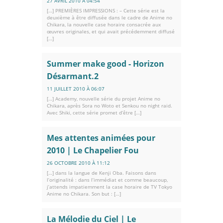
27 AVRIL 2010 À 04:54
[…] PREMIÈRES IMPRESSIONS : – Cette série est la
deuxième à être diffusée dans le cadre de Anime no
Chikara, la nouvelle case horaire consacrée aux
œuvres originales, et qui avait précédemment diffusé
[…]
Summer make good - Horizon
Désarmant.2
11 JUILLET 2010 À 06:07
[…] Academy, nouvelle série du projet Anime no
Chikara, après Sora no Woto et Senkou no night raid.
Avec Shiki, cette série promet d’être […]
Mes attentes animées pour
2010 | Le Chapelier Fou
26 OCTOBRE 2010 À 11:12
[…] dans la langue de Kenji Oba. Faisons dans
l’originalité : dans l’immédiat et comme beaucoup,
j’attends impatiemment la case horaire de TV Tokyo
Anime no Chikara. Son but : […]
La Mélodie du Ciel | Le