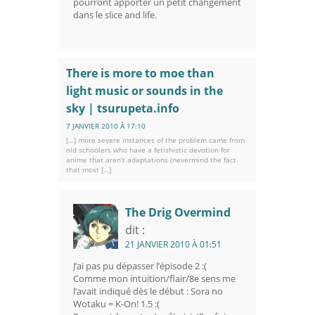
pourront apporter un petit changement
dans le slice and life.
There is more to moe than
light music or sounds in the
sky | tsurupeta.info
7 JANVIER 2010 À 17:10
[…] more severe instances of the problem came from
old schoolers who have a fetishistic devotion for
anime that aren't adaptations (nevermind the fact
that most […]
The Drig Overmind
dit :
21 JANVIER 2010 À 01:51
J’ai pas pu dépasser l’épisode 2 :(
Comme mon intuition/flair/8e sens me
l’avait indiqué dès le début : Sora no
Wotaku = K-On! 1.5 :(