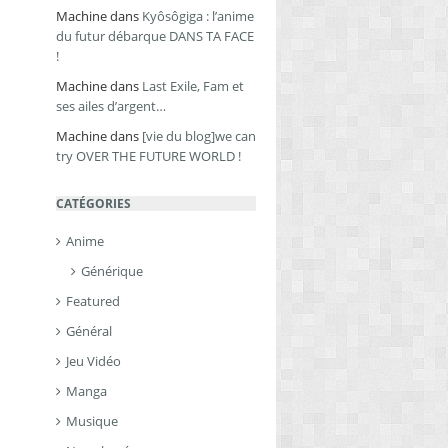
Machine
dans
Kyôsôgiga : l’anime
du futur débarque DANS TA FACE
!
Machine
dans
Last Exile, Fam et
ses ailes d’argent…
Machine
dans
[vie du blog]we can
try OVER THE FUTURE WORLD !
CATÉGORIES
Anime
Générique
Featured
Général
Jeu Vidéo
Manga
Musique