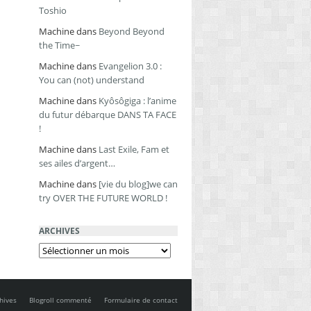
Toshio
Machine
dans
Beyond Beyond
the Time~
Machine
dans
Evangelion 3.0 :
You can (not) understand
Machine
dans
Kyôsôgiga : l’anime
du futur débarque DANS TA FACE
!
Machine
dans
Last Exile, Fam et
ses ailes d’argent…
Machine
dans
[vie du blog]we can
try OVER THE FUTURE WORLD !
ARCHIVES
Archives
hives
Blogroll commenté
Formulaire de contact