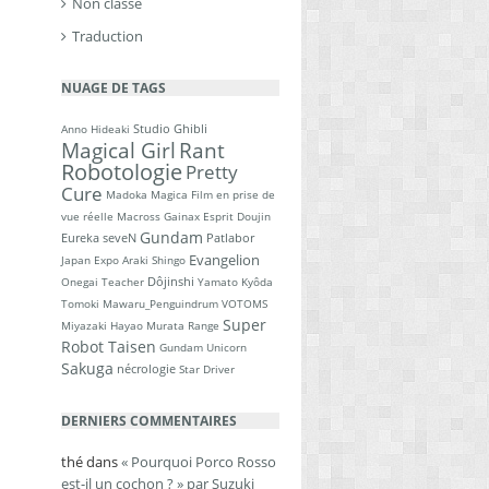
Non classé
Traduction
NUAGE DE TAGS
Studio Ghibli
Anno Hideaki
Magical Girl
Rant
Robotologie
Pretty
Cure
Madoka Magica
Film en prise de
vue réelle
Macross
Gainax
Esprit Doujin
Gundam
Eureka seveN
Patlabor
Evangelion
Japan Expo
Araki Shingo
Dôjinshi
Onegai Teacher
Yamato
Kyôda
Tomoki
Mawaru_Penguindrum
VOTOMS
Super
Miyazaki Hayao
Murata Range
Robot Taisen
Gundam Unicorn
Sakuga
nécrologie
Star Driver
DERNIERS COMMENTAIRES
thé
dans
« Pourquoi Porco Rosso
est-il un cochon ? » par Suzuki