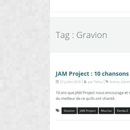
Tag : Gravion
JAM Project : 10 chansons
27 juillet 2010
par
Tetho
Anime
,
Génér
10 ans que JAM Project nous encourage et n
du meilleur de ce qu’ils ont chanté.
Gravion
JAM Project
Muv-luv
Panda-Z