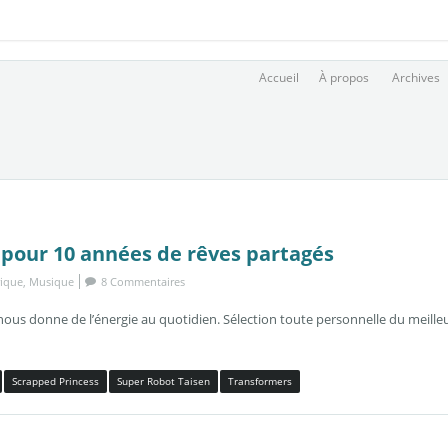
Accueil
À propos
Archives
 pour 10 années de rêves partagés
ique
,
Musique
8 Commentaires
ous donne de l’énergie au quotidien. Sélection toute personnelle du meille
Scrapped Princess
Super Robot Taisen
Transformers