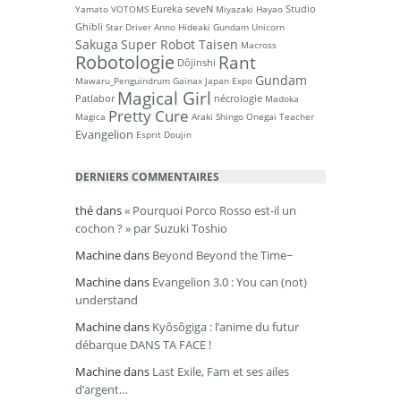
Eureka seveN
Studio
Yamato
VOTOMS
Miyazaki Hayao
Ghibli
Star Driver
Anno Hideaki
Gundam Unicorn
Sakuga
Super Robot Taisen
Macross
Robotologie
Rant
Dôjinshi
Gundam
Mawaru_Penguindrum
Gainax
Japan Expo
Magical Girl
Patlabor
nécrologie
Madoka
Pretty Cure
Magica
Araki Shingo
Onegai Teacher
Evangelion
Esprit Doujin
DERNIERS COMMENTAIRES
thé
dans
« Pourquoi Porco Rosso est-il un
cochon ? » par Suzuki Toshio
Machine
dans
Beyond Beyond the Time~
Machine
dans
Evangelion 3.0 : You can (not)
understand
Machine
dans
Kyôsôgiga : l’anime du futur
débarque DANS TA FACE !
Machine
dans
Last Exile, Fam et ses ailes
d’argent…