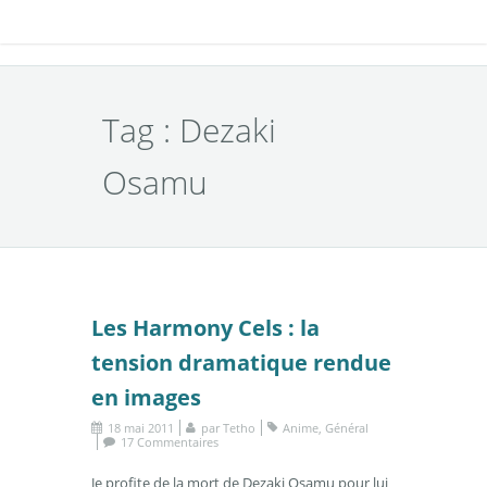
Tag : Dezaki
Osamu
Les Harmony Cels : la
tension dramatique rendue
en images
18 mai 2011
par
Tetho
Anime
,
Général
17 Commentaires
Je profite de la mort de Dezaki Osamu pour lui