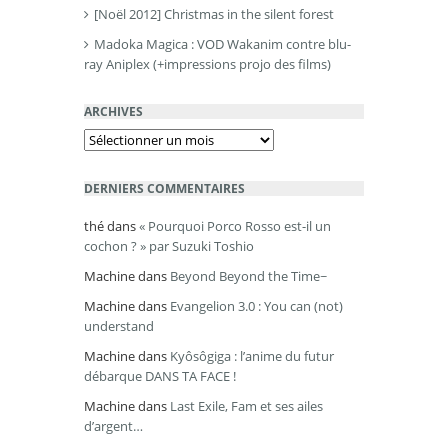
[Noël 2012] Christmas in the silent forest
Madoka Magica : VOD Wakanim contre blu-
ray Aniplex (+impressions projo des films)
ARCHIVES
Archives
DERNIERS COMMENTAIRES
thé
dans
« Pourquoi Porco Rosso est-il un
cochon ? » par Suzuki Toshio
Machine
dans
Beyond Beyond the Time~
Machine
dans
Evangelion 3.0 : You can (not)
understand
Machine
dans
Kyôsôgiga : l’anime du futur
débarque DANS TA FACE !
Machine
dans
Last Exile, Fam et ses ailes
d’argent…