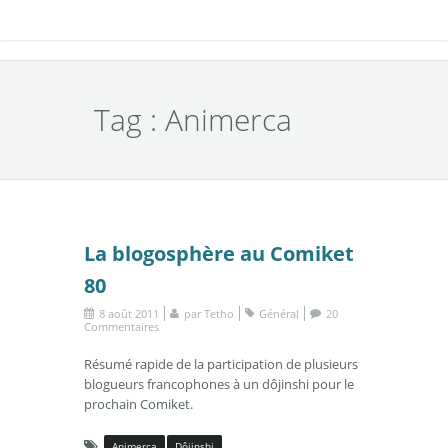
Tag : Animerca
La blogosphère au Comiket
80
8 août 2011
par
Tetho
Général
20
Commentaires
Résumé rapide de la participation de plusieurs
blogueurs francophones à un dôjinshi pour le
prochain Comiket.
Animerca
Dôjinshi