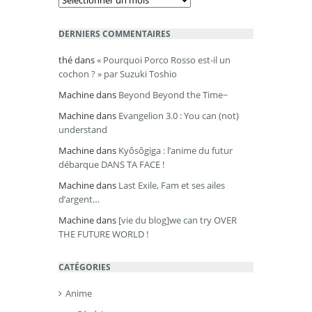
DERNIERS COMMENTAIRES
thé
dans
« Pourquoi Porco Rosso est-il un
cochon ? » par Suzuki Toshio
Machine
dans
Beyond Beyond the Time~
Machine
dans
Evangelion 3.0 : You can (not)
understand
Machine
dans
Kyôsôgiga : l’anime du futur
débarque DANS TA FACE !
Machine
dans
Last Exile, Fam et ses ailes
d’argent…
Machine
dans
[vie du blog]we can try OVER
THE FUTURE WORLD !
CATÉGORIES
Anime