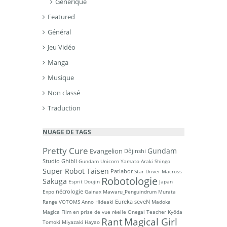
Générique
Featured
Général
Jeu Vidéo
Manga
Musique
Non classé
Traduction
NUAGE DE TAGS
Pretty Cure
Gundam
Evangelion
Dôjinshi
Studio Ghibli
Gundam Unicorn
Yamato
Araki Shingo
Super Robot Taisen
Patlabor
Star Driver
Macross
Robotologie
Sakuga
Esprit Doujin
Japan
nécrologie
Expo
Gainax
Mawaru_Penguindrum
Murata
Eureka seveN
Range
VOTOMS
Anno Hideaki
Madoka
Magica
Film en prise de vue réelle
Onegai Teacher
Kyôda
Rant
Magical Girl
Tomoki
Miyazaki Hayao