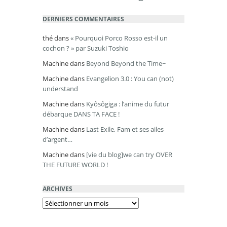
DERNIERS COMMENTAIRES
thé
dans
« Pourquoi Porco Rosso est-il un
cochon ? » par Suzuki Toshio
Machine
dans
Beyond Beyond the Time~
Machine
dans
Evangelion 3.0 : You can (not)
understand
Machine
dans
Kyôsôgiga : l’anime du futur
débarque DANS TA FACE !
Machine
dans
Last Exile, Fam et ses ailes
d’argent…
Machine
dans
[vie du blog]we can try OVER
THE FUTURE WORLD !
ARCHIVES
Archives