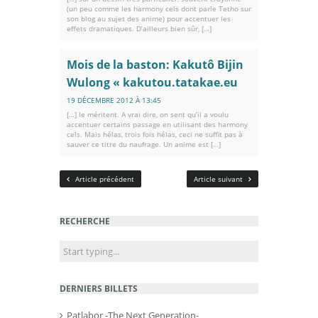
(un peu comme les harmony cels dont parle Tetho sur
son blog au sujet des anime) pour accentuer les
effets dramatiques. D’ailleurs bien sûr, […]
Mois de la baston: Kakutô Bijin
Wulong « kakutou.tatakae.eu
19 DÉCEMBRE 2012 À 13:45
[…] le méritent. A vrai dire, on sent qu’il a voulu
accentuer certains passage en utilisant des harmony
cels. Mais hélas, trois fois hélas, ceci ne suffit pas à
sauver ce titre du naufrage. Un anime est […]
Article précédent
Article suivant
RECHERCHE
DERNIERS BILLETS
Patlabor -The Next Generation-