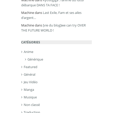
Machine
dans
Kyôsôgiga : l’anime du futur
débarque DANS TA FACE !
Machine
dans
Last Exile, Fam et ses ailes
d’argent…
Machine
dans
[vie du blog]we can try OVER
THE FUTURE WORLD !
CATÉGORIES
Anime
Générique
Featured
Général
Jeu Vidéo
Manga
Musique
Non classé
Traduction