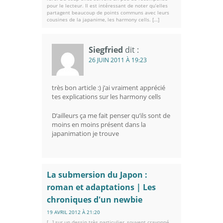
pour le lecteur. Il est intéressant de noter qu’elles
partagent beaucoup de points communs avec leurs
cousines de la japanime, les harmony cells. […]
Siegfried
dit :
26 JUIN 2011 À 19:23
très bon article :) j’ai vraiment apprécié
tes explications sur les harmony cells
D’ailleurs ça me fait penser qu’ils sont de
moins en moins présent dans la
japanimation je trouve
La submersion du Japon :
roman et adaptations | Les
chroniques d'un newbie
19 AVRIL 2012 À 21:20
[…] sur un dessin très particulier, souvent crayonné