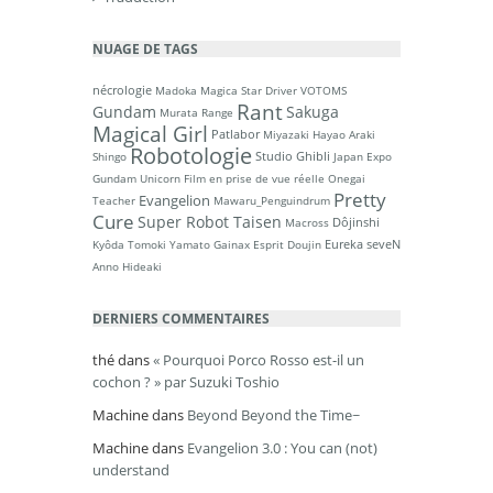
NUAGE DE TAGS
nécrologie
Madoka Magica
Star Driver
VOTOMS
Rant
Gundam
Sakuga
Murata Range
Magical Girl
Patlabor
Miyazaki Hayao
Araki
Robotologie
Studio Ghibli
Shingo
Japan Expo
Gundam Unicorn
Film en prise de vue réelle
Onegai
Pretty
Evangelion
Teacher
Mawaru_Penguindrum
Cure
Super Robot Taisen
Dôjinshi
Macross
Eureka seveN
Kyôda Tomoki
Yamato
Gainax
Esprit Doujin
Anno Hideaki
DERNIERS COMMENTAIRES
thé
dans
« Pourquoi Porco Rosso est-il un
cochon ? » par Suzuki Toshio
Machine
dans
Beyond Beyond the Time~
Machine
dans
Evangelion 3.0 : You can (not)
understand