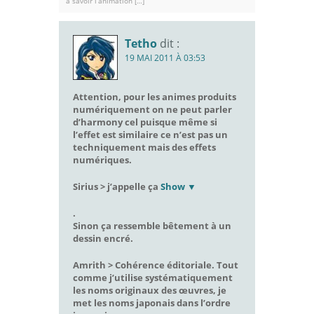
à savoir l’animation […]
Tetho
dit :
19 MAI 2011 À 03:53
Attention, pour les
animes
produits
numériquement on ne peut parler
d’
harmony cel
puisque même si
l’effet est similaire ce n’est pas un
techniquement mais des effets
numériques.
Sirius > j’appelle ça
Show ▼
.
Sinon ça ressemble bêtement à un
dessin encré.
Amrith > Cohérence éditoriale. Tout
comme j’utilise systématiquement
les noms originaux des œuvres, je
met les noms japonais dans l’ordre