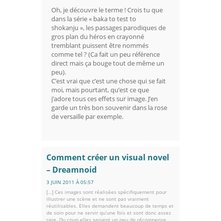
Oh, je découvre le terme ! Crois tu que
dans la série « baka to test to
shokanju », les passages parodiques de
gros plan du héros en crayonné
tremblant puissent être nommés
comme tel ? (Ca fait un peu référence
direct mais ça bouge tout de même un
peu).
C’est vrai que c’est une chose qui se fait
moi, mais pourtant, qu’est ce que
j’adore tous ces effets sur image. J’en
garde un très bon souvenir dans la rose
de versaille par exemple.
Comment créer un visual novel
– Dreamnoid
3 JUIN 2011 À 05:57
[…] Ces images sont réalisées spécifiquement pour
illustrer une scène et ne sont pas vraiment
réutilisables. Elles demandent beaucoup de temps et
de soin pour ne servir qu’une fois et sont donc assez
rare. Du coup elles servent un peu de récompense