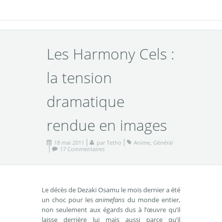
Les Harmony Cels :
la tension
dramatique
rendue en images
18 mai 2011
par
Tetho
Anime
,
Général
17 Commentaires
Le décès de Dezaki Osamu le mois dernier a été
un choc pour les
animefans
du monde entier,
non seulement aux égards dus à l’œuvre qu’il
laisse derrière lui mais aussi parce qu’il