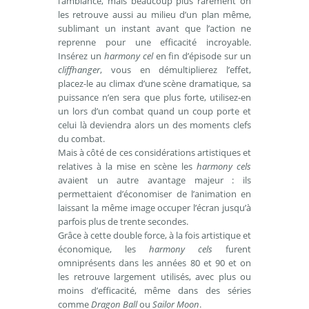
l’ambiance, mais beaucoup plus rarement on
les retrouve aussi au milieu d’un plan même,
sublimant un instant avant que l’action ne
reprenne pour une efficacité incroyable.
Insérez un
harmony cel
en fin d’épisode sur un
cliffhanger
, vous en démultiplierez l’effet,
placez-le au climax d’une scène dramatique, sa
puissance n’en sera que plus forte, utilisez-en
un lors d’un combat quand un coup porte et
celui là deviendra alors un des moments clefs
du combat.
Mais à côté de ces considérations artistiques et
relatives à la mise en scène les
harmony cels
avaient un autre avantage majeur : ils
permettaient d’économiser de l’animation en
laissant la même image occuper l’écran jusqu’à
parfois plus de trente secondes.
Grâce à cette double force, à la fois artistique et
économique, les
harmony cels
furent
omniprésents dans les années 80 et 90 et on
les retrouve largement utilisés, avec plus ou
moins d’efficacité, même dans des séries
comme
Dragon Ball
ou
Sailor Moon
.