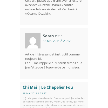
Cela dit, plutôt que d’entraver la lecture
avec des « Dezaki Osamu » contre-
nature, le français devrait s’en tenir à
« Osamu Dezaki ».
Soren
dit :
18 MAI 2011 À 23:12
Article intéressant et instructif comme
toujours ici.
Et qui me rappelle qu’il serait temps que
je m’attaque à l’œuvre de ce monsieur.
Chi Mai | Le Chapelier Fou
18 MAI 2011 À 23:37
[…] cela peut vite devenir n’importe quoi. J’admire les
personnes comme Exelen, FFenril, et Tetho, qui mine
de rien arrivent à rester dans leur créneau de départ,