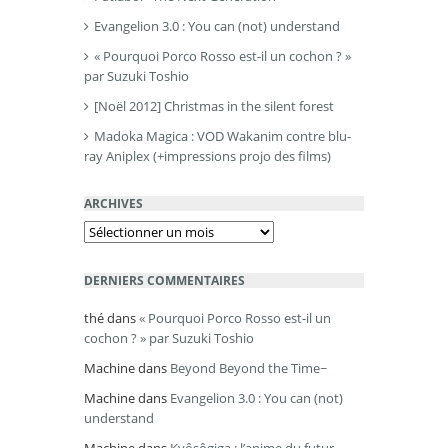
Evangelion 3.0 : You can (not) understand
« Pourquoi Porco Rosso est-il un cochon ? »
par Suzuki Toshio
[Noël 2012] Christmas in the silent forest
Madoka Magica : VOD Wakanim contre blu-
ray Aniplex (+impressions projo des films)
ARCHIVES
Archives
DERNIERS COMMENTAIRES
thé
dans
« Pourquoi Porco Rosso est-il un
cochon ? » par Suzuki Toshio
Machine
dans
Beyond Beyond the Time~
Machine
dans
Evangelion 3.0 : You can (not)
understand